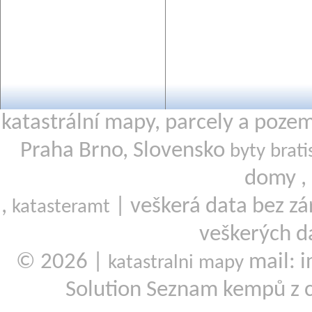
katastrální mapy, parcely a poze
Praha Brno, Slovensko
byty brati
domy ,
,
| veškerá data bez zá
katasteramt
veškerých d
© 2026 |
mail: i
katastralni mapy
Solution Seznam kempů z 