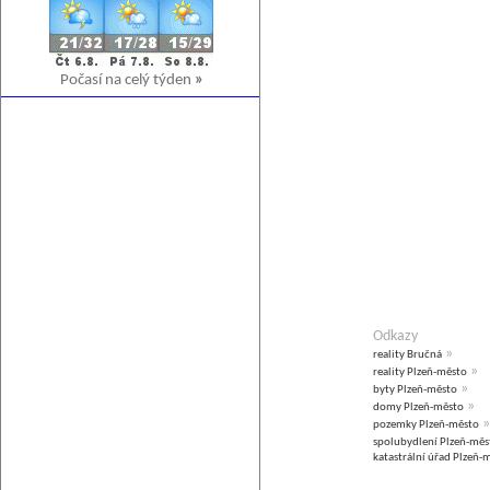
Počasí na celý týden
»
Odkazy
»
reality Bručná
»
reality Plzeň-město
»
byty Plzeň-město
»
domy Plzeň-město
»
pozemky Plzeň-město
spolubydlení Plzeň-měs
katastrální úřad Plzeň-