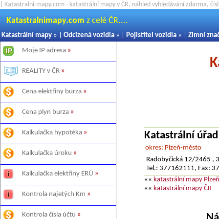
| Katastralni-mapy.com - katastrální mapy v ČR, náhled vyhledávání zdarma, čí
Katastralnimapy.com
z celé ČR....
Katastrální mapy
» |
Odcizená vozidla
» |
Pojistitel vozidla
» |
Zimní zna
Moje IP adresa
»
K
REALITY v ČR
»
Cena elektřiny burza
»
Cena plyn burza
»
Kalkulačka hypotéka
»
Katastrální úřa
okres: Plzeň-město
Kalkulačka úroku
»
Radobyčická 12/2465 , 
Tel.: 377162111, Fax: 
Kalkulačka elektřiny ERÚ
»
««
katastrální mapy Plze
««
katastrální mapy ČR
Kontrola najetých Km
»
Kontrola čísla účtu
»
Ná