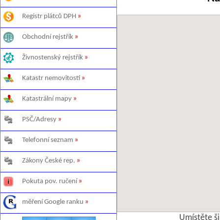
Registr plátců DPH
»
Obchodní rejstřík
»
Živnostenský rejstřík
»
Katastr nemovitostí
»
Katastrální mapy
»
PSČ/Adresy
»
Telefonní seznam
»
Zákony České rep.
»
Pokuta pov. ručení
»
měření Google ranku
»
Umístěte š