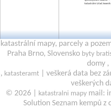
spolubydlení Jeseník
katastrální úřad Jeseník
katastrální mapy, parcely a poze
Praha Brno, Slovensko
byty brati
domy ,
,
| veškerá data bez zá
katasteramt
veškerých d
© 2026 |
mail: i
katastralni mapy
Solution Seznam kempů z 