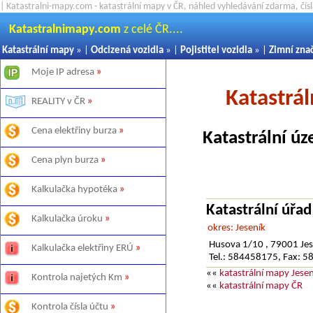
| Katastralni-mapy.com - katastrální mapy v ČR, náhled vyhledávání zdarma, čí
Katastralnimapy.com
z celé ČR....
Katastrální mapy
» |
Odcizená vozidla
» |
Pojistitel vozidla
» |
Zimní zna
Moje IP adresa
»
Katastrá
REALITY v ČR
»
Cena elektřiny burza
»
Katastrální úz
Cena plyn burza
»
Kalkulačka hypotéka
»
Katastrální úřad
Kalkulačka úroku
»
okres: Jeseník
Husova 1/10 , 79001 Jes
Kalkulačka elektřiny ERÚ
»
Tel.: 584458175, Fax: 
««
katastrální mapy Jesen
Kontrola najetých Km
»
««
katastrální mapy ČR
Kontrola čísla účtu
»