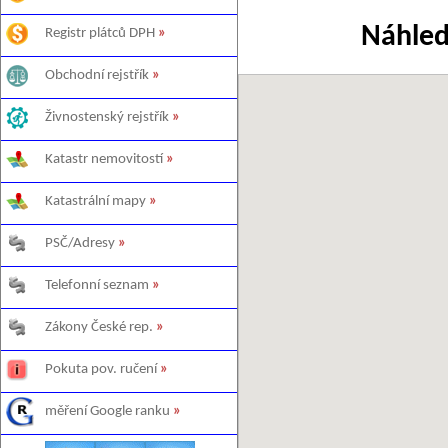
Náhled
Registr plátců DPH
»
Obchodní rejstřík
»
Živnostenský rejstřík
»
Katastr nemovitostí
»
Katastrální mapy
»
PSČ/Adresy
»
Telefonní seznam
»
Zákony České rep.
»
Pokuta pov. ručení
»
měření Google ranku
»