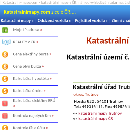
| Katastralni-mapy.com - katastrální mapy v ČR, náhled vyhledávání zdarma, čí
Katastralnimapy.com
z celé ČR....
Katastrální mapy
» |
Odcizená vozidla
» |
Pojistitel vozidla
» |
Zimní zna
Moje IP adresa
»
Katastráln
REALITY v ČR
»
Cena elektřiny burza
»
Katastrální území č
Cena plyn burza
»
Kalkulačka hypotéka
»
Katastrální úřad Tru
Kalkulačka úroku
»
okres: Trutnov
Kalkulačka elektřiny ERÚ
Horská 822 , 54101 Trutnov
»
Tel.: 499316111, Fax: 499826
««
katastrální mapy Trutnov
Kontrola najetých Km
»
««
katastrální mapy ČR
Kontrola čísla účtu
»