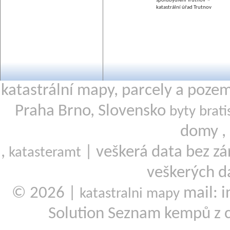
spolubydlení Trutnov
katastrální úřad Trutnov
katastrální mapy, parcely a poze
Praha Brno, Slovensko
byty brati
domy ,
,
| veškerá data bez zá
katasteramt
veškerých d
© 2026 |
mail: i
katastralni mapy
Solution Seznam kempů z 