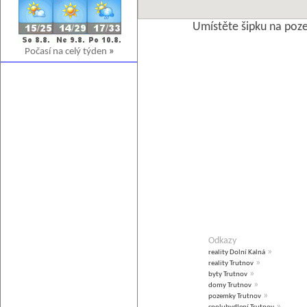
Umístěte šipku na poz
Počasí na celý týden
»
Odkazy
»
reality Dolní Kalná
»
reality Trutnov
»
byty Trutnov
»
domy Trutnov
»
pozemky Trutnov
»