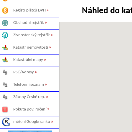
Náhled do ka
Registr plátců DPH
»
Obchodní rejstřík
»
Živnostenský rejstřík
»
Katastr nemovitostí
»
Katastrální mapy
»
PSČ/Adresy
»
Telefonní seznam
»
Zákony České rep.
»
Pokuta pov. ručení
»
měření Google ranku
»