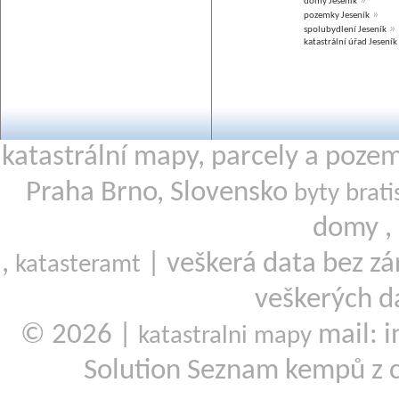
»
domy Jeseník
»
pozemky Jeseník
»
spolubydlení Jeseník
katastrální úřad Jeseník
katastrální mapy, parcely a poze
Praha Brno, Slovensko
byty brati
domy ,
,
| veškerá data bez zá
katasteramt
veškerých d
© 2026 |
mail: i
katastralni mapy
Solution Seznam kempů z 