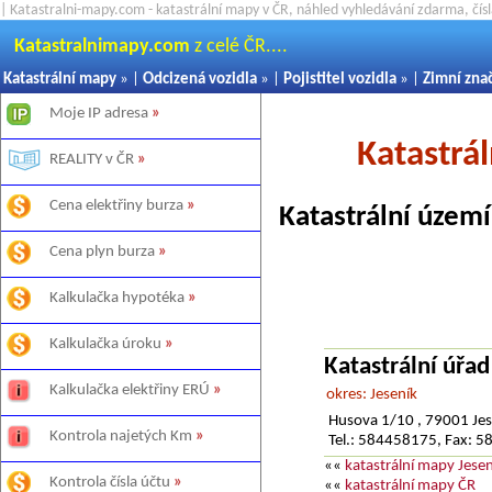
| Katastralni-mapy.com - katastrální mapy v ČR, náhled vyhledávání zdarma, čí
Katastralnimapy.com
z celé ČR....
Katastrální mapy
» |
Odcizená vozidla
» |
Pojistitel vozidla
» |
Zimní zna
Moje IP adresa
»
Katastrá
REALITY v ČR
»
Cena elektřiny burza
»
Katastrální území
Cena plyn burza
»
Kalkulačka hypotéka
»
Kalkulačka úroku
»
Katastrální úřad
Kalkulačka elektřiny ERÚ
»
okres: Jeseník
Husova 1/10 , 79001 Jes
Kontrola najetých Km
»
Tel.: 584458175, Fax: 
««
katastrální mapy Jesen
Kontrola čísla účtu
»
««
katastrální mapy ČR