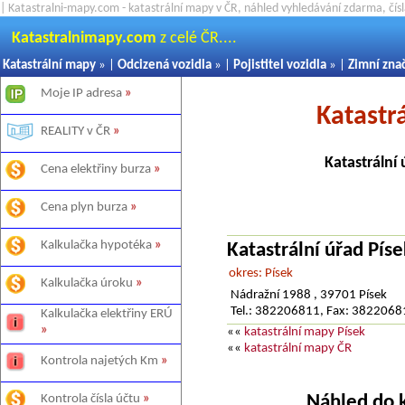
| Katastralni-mapy.com - katastrální mapy v ČR, náhled vyhledávání zdarma, čí
Katastralnimapy.com
z celé ČR....
Katastrální mapy
» |
Odcizená vozidla
» |
Pojistitel vozidla
» |
Zimní zna
Moje IP adresa
»
Katastr
REALITY v ČR
»
Katastrální
Cena elektřiny burza
»
Cena plyn burza
»
Kalkulačka hypotéka
»
Katastrální úřad Píse
okres: Písek
Kalkulačka úroku
»
Nádražní 1988 , 39701 Písek
Tel.: 382206811, Fax: 382206
Kalkulačka elektřiny ERÚ
»
««
katastrální mapy Písek
««
katastrální mapy ČR
Kontrola najetých Km
»
Náhled do 
Kontrola čísla účtu
»