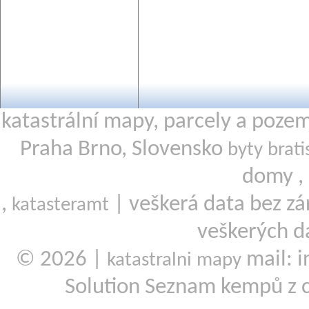
katastrální mapy, parcely a poze
Praha Brno, Slovensko
byty brati
domy ,
,
| veškerá data bez zá
katasteramt
veškerých d
© 2026 |
mail: i
katastralni mapy
Solution Seznam kempů z 