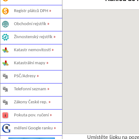
Registr plátců DPH
»
Obchodní rejstřík
»
Živnostenský rejstřík
»
Katastr nemovitostí
»
Katastrální mapy
»
PSČ/Adresy
»
Telefonní seznam
»
Zákony České rep.
»
Pokuta pov. ručení
»
měření Google ranku
»
Umístěte šipku na poz