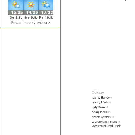
Počasí na celý týden
»
Odkazy
»
reality Hanov
»
reality Písek
»
byty Písek
»
domy Písek
»
pozemky Písek
»
spolubydlení Písek
katastrální úřad Písek