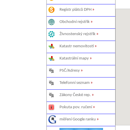
Registr plátců DPH
»
Obchodní rejstřík
»
Živnostenský rejstřík
»
Katastr nemovitostí
»
Katastrální mapy
»
PSČ/Adresy
»
Telefonní seznam
»
Zákony České rep.
»
Pokuta pov. ručení
»
měření Google ranku
»