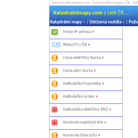
| Katastralni-mapy.com - katastrální mapy v ČR, ná
Katastralnimapy.com
z celé ČR....
Katastrální mapy
» |
Odcizená vozidla
» |
Pojis
Moje IP adresa
»
REALITY v ČR
»
Cena elektřiny burza
»
Cena plyn burza
»
Kalkulačka hypotéka
»
Kalkulačka úroku
»
Kalkulačka elektřiny ERÚ
»
Kontrola najetých Km
»
Kontrola čísla účtu
»