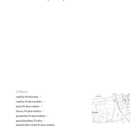
Odkazy
»
reality Hrdlořezy
»
reality Praha-město
»
byty Praha-město
»
domy Praha-město
»
pozemky Praha-město
»
spolubydlení Praha
katastrální úřad Praha-město