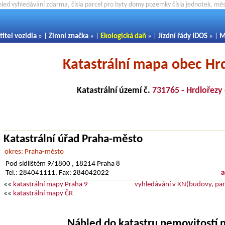
hled vyhledávání zdarma, čísla parcel pro byty domy pozemky čísla jednotek, m
titel vozidla
» |
Zimní značka
» |
Ekologická daň
» |
Jízdní řády IDOS
» |
M
Katastrální mapa obec Hr
Katastrální území č.
731765 - Hrdlořezy
Katastrální úřad Praha-město
okres: Praha-město
Pod sídlištěm 9/1800 , 18214 Praha 8
Tel.: 284041111, Fax: 284042022
a
««
katastrální mapy Praha 9
vyhledávání v KN(budovy, parc
««
katastrální mapy ČR
Náhled do katastru nemovitostí