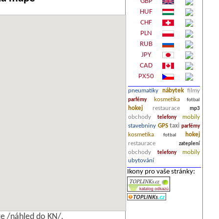
GBP
HUF
CHF
PLN
RUB
JPY
CAD
PX50
pneumatiky
nábytek
filmy
kosmetika
parfémy
fotbal
hokej
restaurace
mp3
obchody
mobily
telefony
stavebniny
GPS
taxi
parfémy
kosmetika
hokej
fotbal
restaurace
zateplení
obchody
mobily
telefony
ubytování
Ikony pro vaše stránky:
e /náhled do KN/.