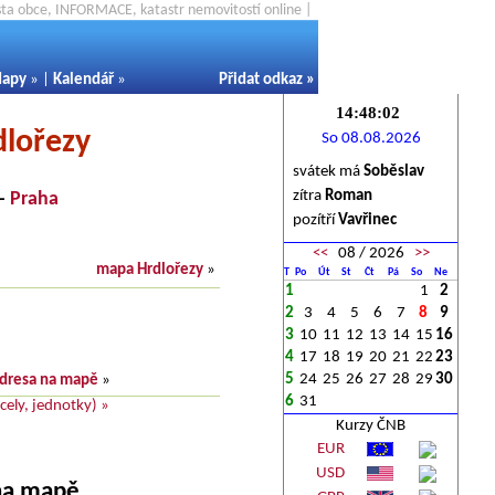
ěsta obce, INFORMACE, katastr nemovitostí online |
apy
» |
Kalendář
»
Přidat odkaz
»
dlořezy
So 08.08.2026
svátek má
Soběslav
zítra
Roman
-
Praha
pozítří
Vavřinec
<<
08 / 2026
>>
mapa Hrdlořezy
»
T
Po
Út
St
Čt
Pá
So
Ne
1
1
2
2
3
4
5
6
7
8
9
3
10
11
12
13
14
15
16
4
17
18
19
20
21
22
23
5
24
25
26
27
28
29
30
dresa na mapě
»
6
31
ely, jednotky) »
Kurzy ČNB
EUR
USD
 na mapě