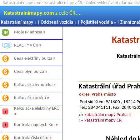
| Katastralni-mapy.com - katastrální mapy v ČR, náhled vyhledávání zdarma, čí
Katastralnimapy.com
z celé ČR....
Katastrální mapy
» |
Odcizená vozidla
» |
Pojistitel vozidla
» |
Zimní zna
Moje IP adresa
»
Katastr
REALITY v ČR
»
Katastrál
Cena elektřiny burza
»
Cena plyn burza
»
Kalkulačka hypotéka
»
Katastrální úřad Pr
okres: Praha-město
Kalkulačka úroku
»
Pod sídlištěm 9/1800 , 18214 P
Tel.: 284041111, Fax: 284042
Kalkulačka elektřiny ERÚ
»
««
katastrální mapy Praha 4
««
katastrální mapy ČR
Kontrola najetých Km
»
Náhled do 
Kontrola čísla účtu
»