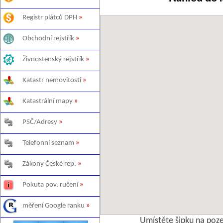
Registr plátců DPH
»
Obchodní rejstřík
»
Živnostenský rejstřík
»
Katastr nemovitostí
»
Katastrální mapy
»
PSČ/Adresy
»
Telefonní seznam
»
Zákony České rep.
»
Pokuta pov. ručení
»
měření Google ranku
»
Umístěte šipku na poz