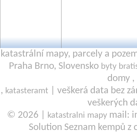
katastrální mapy, parcely a poze
Praha Brno, Slovensko
byty brati
domy ,
,
| veškerá data bez zá
katasteramt
veškerých d
© 2026 |
mail: i
katastralni mapy
Solution Seznam kempů z 