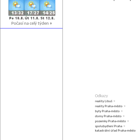
Počasí na celý týden
»
Odkazy
»
reality Libuš
»
reality Praha-město
»
byty Praha-město
»
domy Praha-město
»
pozemky Praha-město
»
spolubydlení Praha
katastrální úřad Praha-město