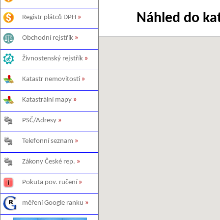
Náhled do ka
Registr plátců DPH
»
Obchodní rejstřík
»
Živnostenský rejstřík
»
Katastr nemovitostí
»
Katastrální mapy
»
PSČ/Adresy
»
Telefonní seznam
»
Zákony České rep.
»
Pokuta pov. ručení
»
měření Google ranku
»