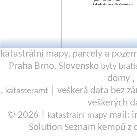
spolubydlení Praha
katastrální úřad Praha-město
katastrální mapy, parcely a poze
Praha Brno, Slovensko
byty brati
domy ,
,
| veškerá data bez zá
katasteramt
veškerých d
© 2026 |
mail: i
katastralni mapy
Solution Seznam kempů z 