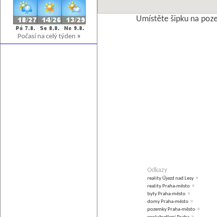
Umístěte šipku na poz
Počasí na celý týden
»
Odkazy
»
reality Újezd nad Lesy
»
reality Praha-město
»
byty Praha-město
»
domy Praha-město
»
pozemky Praha-město
»