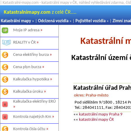
| Katastralni-mapy.com - katastrální mapy v ČR, náhled vyhledávání zdarma, čí
Katastralnimapy.com
z celé ČR....
Katastrální mapy
» |
Odcizená vozidla
» |
Pojistitel vozidla
» |
Zimní zna
Moje IP adresa
»
Katastrální 
REALITY v ČR
»
Cena elektřiny burza
»
Katastrální území 
Cena plyn burza
»
Kalkulačka hypotéka
»
Katastrální úřad Pr
Kalkulačka úroku
»
okres: Praha-město
Kalkulačka elektřiny ERÚ
Pod sídlištěm 9/1800 , 18214 P
»
Tel.: 284041111, Fax: 284042
««
katastrální mapy Praha 9
Kontrola najetých Km
»
««
katastrální mapy ČR
Kontrola čísla účtu
»