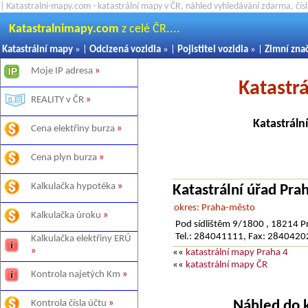
| Katastralni-mapy.com - katastrální mapy v ČR, náhled vyhledávání zdarma, čí
Katastralnimapy.com
z celé ČR....
Katastrální mapy
» |
Odcizená vozidla
» |
Pojistitel vozidla
» |
Zimní zna
Moje IP adresa
»
Katastr
REALITY v ČR
»
Katastráln
Cena elektřiny burza
»
Cena plyn burza
»
Kalkulačka hypotéka
»
Katastrální úřad Pr
okres: Praha-město
Kalkulačka úroku
»
Pod sídlištěm 9/1800 , 18214 P
Tel.: 284041111, Fax: 284042
Kalkulačka elektřiny ERÚ
»
««
katastrální mapy Praha 4
««
katastrální mapy ČR
Kontrola najetých Km
»
Náhled do 
Kontrola čísla účtu
»