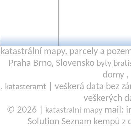
katastrální mapy, parcely a poze
Praha Brno, Slovensko
byty brati
domy ,
,
| veškerá data bez zá
katasteramt
veškerých d
© 2026 |
mail: i
katastralni mapy
Solution Seznam kempů z 