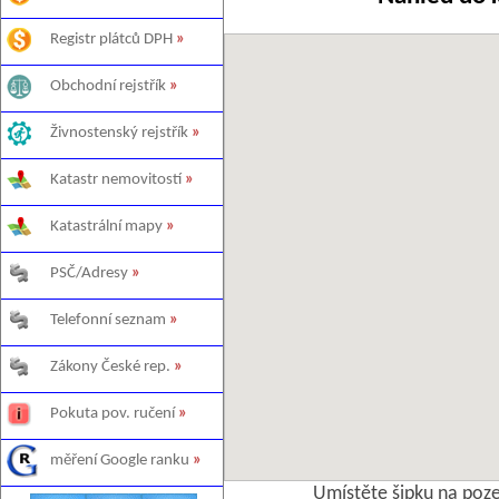
Registr plátců DPH
»
Obchodní rejstřík
»
Živnostenský rejstřík
»
Katastr nemovitostí
»
Katastrální mapy
»
PSČ/Adresy
»
Telefonní seznam
»
Zákony České rep.
»
Pokuta pov. ručení
»
měření Google ranku
»
Umístěte šipku na poz