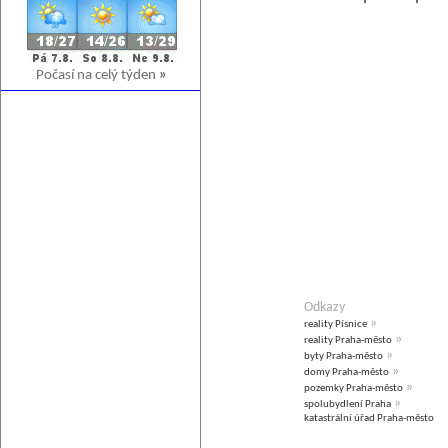
Počasí na celý týden
»
Odkazy
»
reality Písnice
»
reality Praha-město
»
byty Praha-město
»
domy Praha-město
»
pozemky Praha-město
»
spolubydlení Praha
katastrální úřad Praha-město