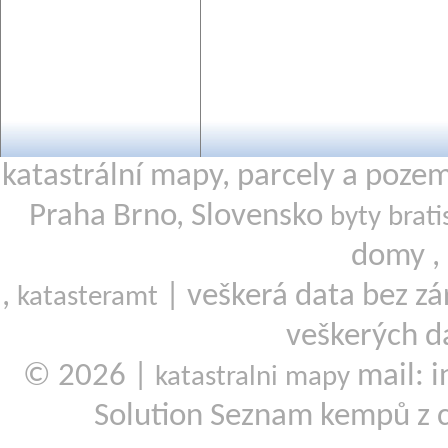
katastrální mapy, parcely a poze
Praha Brno, Slovensko
byty brati
domy ,
,
| veškerá data bez zá
katasteramt
veškerých d
© 2026 |
mail: i
katastralni mapy
Solution Seznam kempů z 