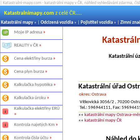
| Katastralni-mapy.com - katastrální mapy v ČR, náhled vyhledávání zdarma, čí
Katastralnimapy.com
z celé ČR....
Katastrální mapy
» |
Odcizená vozidla
» |
Pojistitel vozidla
» |
Zimní zna
Moje IP adresa
»
Katastrál
REALITY v ČR
»
Katastrální ú
Cena elektřiny burza
»
Cena plyn burza
»
Kalkulačka hypotéka
»
Katastrální úřad Ost
okres: Ostrava
Kalkulačka úroku
»
Vítkovická 3056/2 , 70200 Ostr
Tel.: 596944111, Fax: 596944
Kalkulačka elektřiny ERÚ
»
««
katastrální mapy Ostrava-mě
««
katastrální mapy ČR
Kontrola najetých Km
»
Náhled do 
Kontrola čísla účtu
»