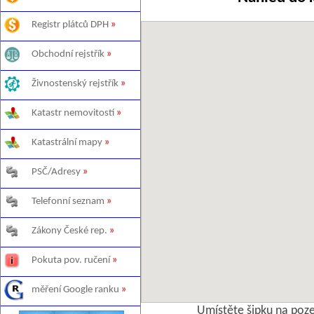
Registr plátců DPH
»
Obchodní rejstřík
»
Živnostenský rejstřík
»
Katastr nemovitostí
»
Katastrální mapy
»
PSČ/Adresy
»
Telefonní seznam
»
Zákony České rep.
»
Pokuta pov. ručení
»
měření Google ranku
»
Umístěte šipku na poz