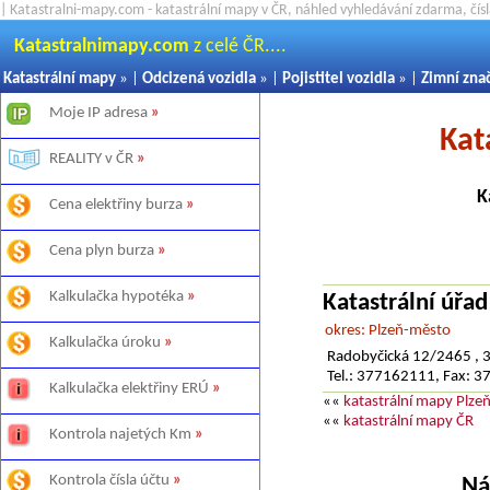
| Katastralni-mapy.com - katastrální mapy v ČR, náhled vyhledávání zdarma, čí
Katastralnimapy.com
z celé ČR....
Katastrální mapy
» |
Odcizená vozidla
» |
Pojistitel vozidla
» |
Zimní zna
Moje IP adresa
»
Kat
REALITY v ČR
»
K
Cena elektřiny burza
»
Cena plyn burza
»
Kalkulačka hypotéka
»
Katastrální úřa
okres: Plzeň-město
Kalkulačka úroku
»
Radobyčická 12/2465 , 
Tel.: 377162111, Fax: 
Kalkulačka elektřiny ERÚ
»
««
katastrální mapy Plze
««
katastrální mapy ČR
Kontrola najetých Km
»
Kontrola čísla účtu
»
Ná