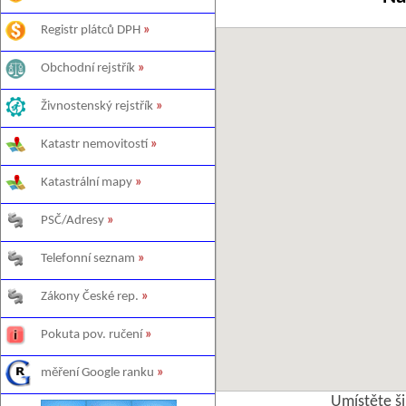
Registr plátců DPH
»
Obchodní rejstřík
»
Živnostenský rejstřík
»
Katastr nemovitostí
»
Katastrální mapy
»
PSČ/Adresy
»
Telefonní seznam
»
Zákony České rep.
»
Pokuta pov. ručení
»
měření Google ranku
»
Umístěte š