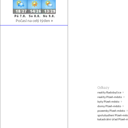
Počasí na celý týden
»
Odkazy
»
reality Radobyčice
»
reality Plzeň-město
»
byty Plzeň-město
»
domy Plzeň-město
»
pozemky Plzeň-město
spolubydlení Plzeň-měs
katastrální úřad Plzeň-