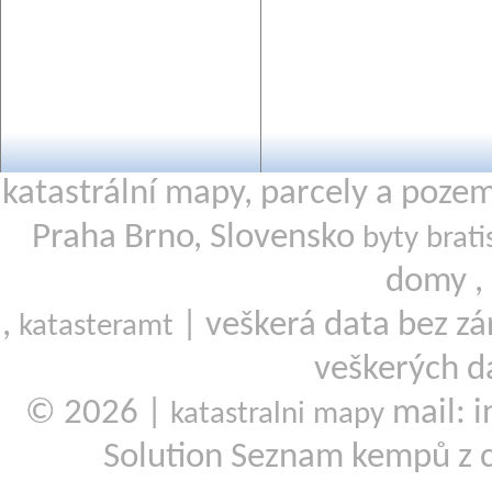
katastrální mapy, parcely a poze
Praha Brno, Slovensko
byty brati
domy ,
,
| veškerá data bez zá
katasteramt
veškerých d
© 2026 |
mail: i
katastralni mapy
Solution Seznam kempů z 