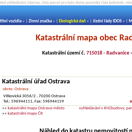
hled vyhledávání zdarma, čísla parcel pro byty domy pozemky čísla jednotek, m
titel vozidla
» |
Zimní značka
» |
Ekologická daň
» |
Jízdní řády IDOS
» |
M
Katastrální mapa obec Ra
Katastrální území č.
715018 - Radvanice
Katastrální úřad Ostrava
okres: Ostrava
Vítkovická 3056/2 , 70200 Ostrava
Tel.: 596944111, Fax: 596944159
a
««
katastrální mapy Ostrava-město
vyhledávání v KN(budovy, parc
««
katastrální mapy ČR
Náhled do katastru nemovitostí