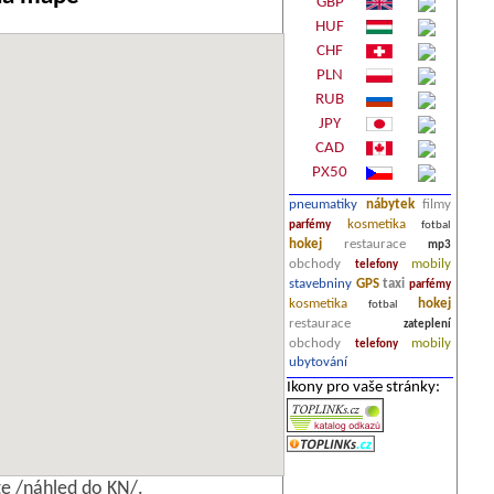
GBP
HUF
CHF
PLN
RUB
JPY
CAD
PX50
pneumatiky
nábytek
filmy
kosmetika
parfémy
fotbal
hokej
restaurace
mp3
obchody
mobily
telefony
stavebniny
GPS
taxi
parfémy
kosmetika
hokej
fotbal
restaurace
zateplení
obchody
mobily
telefony
ubytování
Ikony pro vaše stránky:
e /náhled do KN/.