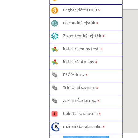
Registr plátců DPH
»
Obchodní rejstřík
»
Živnostenský rejstřík
»
Katastr nemovitostí
»
Katastrální mapy
»
PSČ/Adresy
»
Telefonní seznam
»
Zákony České rep.
»
Pokuta pov. ručení
»
měření Google ranku
»