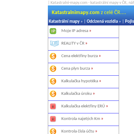
| Katastralni-mapy.com - katastrální mapy v ČR, ná
Katastralnimapy.com
z celé ČR....
Katastrální mapy
» |
Odcizená vozidla
» |
Pojis
Moje IP adresa
»
REALITY v ČR
»
Cena elektřiny burza
»
Cena plyn burza
»
Kalkulačka hypotéka
»
Kalkulačka úroku
»
Kalkulačka elektřiny ERÚ
»
Kontrola najetých Km
»
Kontrola čísla účtu
»