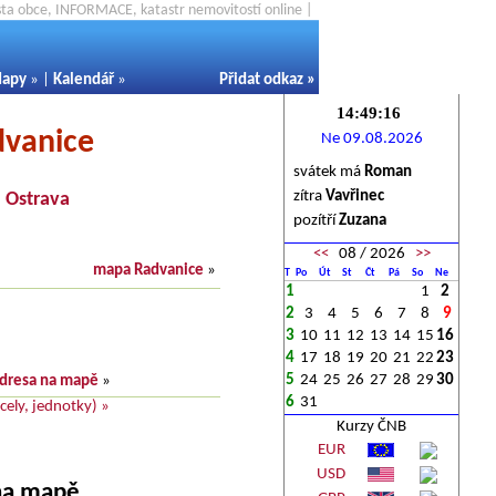
ěsta obce, INFORMACE, katastr nemovitostí online |
apy
» |
Kalendář
»
Přidat odkaz
»
dvanice
Ne 09.08.2026
svátek má
Roman
zítra
Vavřinec
-
Ostrava
pozítří
Zuzana
<<
08 / 2026
>>
mapa Radvanice
»
T
Po
Út
St
Čt
Pá
So
Ne
1
1
2
2
3
4
5
6
7
8
9
3
10
11
12
13
14
15
16
4
17
18
19
20
21
22
23
5
24
25
26
27
28
29
30
dresa na mapě
»
6
31
ely, jednotky) »
Kurzy ČNB
EUR
USD
 na mapě