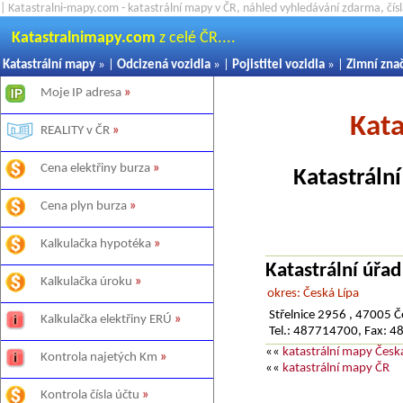
| Katastralni-mapy.com - katastrální mapy v ČR, náhled vyhledávání zdarma, čí
Katastralnimapy.com
z celé ČR....
Katastrální mapy
» |
Odcizená vozidla
» |
Pojistitel vozidla
» |
Zimní zna
Moje IP adresa
»
Kata
REALITY v ČR
»
Cena elektřiny burza
»
Katastráln
Cena plyn burza
»
Kalkulačka hypotéka
»
Katastrální úřad
Kalkulačka úroku
»
okres: Česká Lípa
Střelnice 2956 , 47005 Č
Kalkulačka elektřiny ERÚ
»
Tel.: 487714700, Fax: 
««
katastrální mapy Česk
Kontrola najetých Km
»
««
katastrální mapy ČR
Kontrola čísla účtu
»