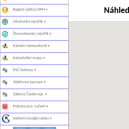
Náhled
Registr plátců DPH
»
Obchodní rejstřík
»
Živnostenský rejstřík
»
Katastr nemovitostí
»
Katastrální mapy
»
PSČ/Adresy
»
Telefonní seznam
»
Zákony České rep.
»
Pokuta pov. ručení
»
měření Google ranku
»