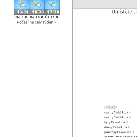
Umístěte š
Počasí na celý týden
»
Odkazy
»
reality Česká Lípa
»
reality Česká Lípa
»
byty Česká Lípa
»
domy Česká Lípa
»
pozemky Česká Lípa