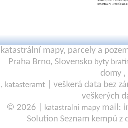
spolubydlení Česká Lípa
katastrální úřad Česká L
katastrální mapy, parcely a poze
Praha Brno, Slovensko
byty brati
domy ,
,
| veškerá data bez zá
katasteramt
veškerých d
© 2026 |
mail: i
katastralni mapy
Solution Seznam kempů z 