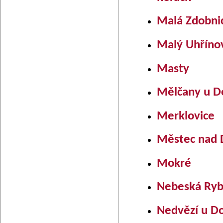
Malá Zdobni
Malý Uhříno
Masty
Mělčany u D
Merklovice
Městec nad 
Mokré
Nebeská Ry
Nedvězí u D