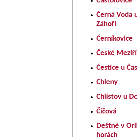
Častolovice
Černá Voda u
Záhoří
Černíkovice
České Meziří
Čestice u Čas
Chleny
Chlístov u D
Číčová
Deštné v Orl
horách