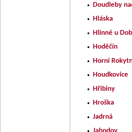
Doudleby nad
Hláska
Hlinné u Do
Hoděčín
Horní Rokytn
Houdkovice
Hřibiny
Hroška
Jadrná
Jahodov