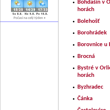
Bohdašín v O
horách
Počasí na celý týden
»
Bolehošť
Borohrádek
Borovnice u 
Brocná
Bystré v Orl
horách
Byzhradec
Čánka