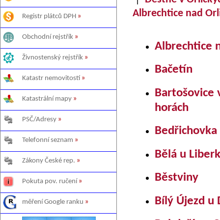
Albrechtice nad Orli
Registr plátců DPH
»
Obchodní rejstřík
»
Albrechtice n
Živnostenský rejstřík
»
Bačetín
Katastr nemovitostí
»
Bartošovice 
Katastrální mapy
»
horách
PSČ/Adresy
»
Bedřichovka
Telefonní seznam
»
Bělá u Liber
Zákony České rep.
»
Běstviny
Pokuta pov. ručení
»
Bílý Újezd u
měření Google ranku
»