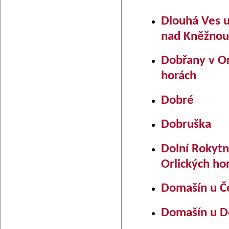
Dlouhá Ves 
nad Kněžnou
Dobřany v Or
horách
Dobré
Dobruška
Dolní Rokytn
Orlických ho
Domašín u Če
Domašín u D