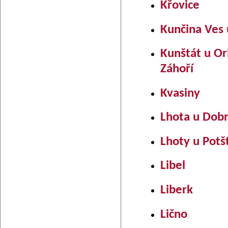
Křovice
Kunčina Ves 
Kunštát u Or
Záhoří
Kvasiny
Lhota u Dob
Lhoty u Potš
Libel
Liberk
Lično