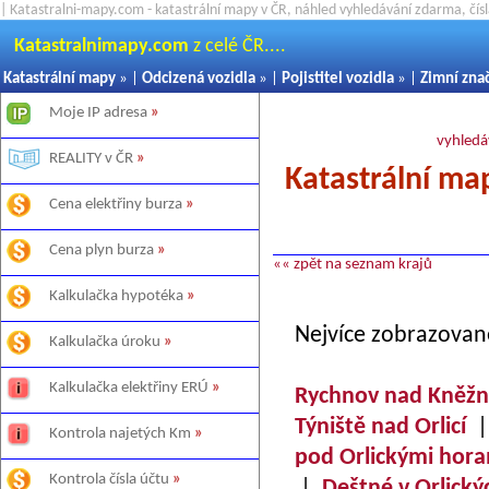
| Katastralni-mapy.com - katastrální mapy v ČR, náhled vyhledávání zdarma, čí
Katastralnimapy.com
z celé ČR....
Katastrální mapy
» |
Odcizená vozidla
» |
Pojistitel vozidla
» |
Zimní zna
Moje IP adresa
»
vyhledá
REALITY v ČR
»
Katastrální ma
Cena elektřiny burza
»
Cena plyn burza
»
«« zpět na seznam krajů
Kalkulačka hypotéka
»
Nejvíce zobrazovan
Kalkulačka úroku
»
Kalkulačka elektřiny ERÚ
»
Rychnov nad Kněž
Týniště nad Orlicí
Kontrola najetých Km
»
pod Orlickými hor
Kontrola čísla účtu
»
|
Deštné v Orlický