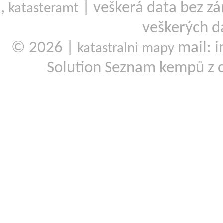
,
| veškerá data bez zá
katasteramt
veškerých d
© 2026 |
mail: i
katastralni mapy
Solution Seznam kempů z 