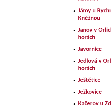
Jámy u Rych
Kněžnou
Janov v Orli
horách
Javornice
Jedlová v Or
horách
Ještětice
Ježkovice
Kačerov u Z