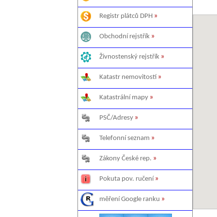
Registr plátců DPH
»
Obchodní rejstřík
»
Živnostenský rejstřík
»
Katastr nemovitostí
»
Katastrální mapy
»
PSČ/Adresy
»
Telefonní seznam
»
Zákony České rep.
»
Pokuta pov. ručení
»
měření Google ranku
»