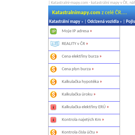
| Katastralni-mapy.com - katastrální mapy v ČR, ná
Katastralnimapy.com
z celé ČR....
Katastrální mapy
» |
Odcizená vozidla
» |
Pojis
Moje IP adresa
»
REALITY v ČR
»
Cena elektřiny burza
»
Cena plyn burza
»
Kalkulačka hypotéka
»
Kalkulačka úroku
»
Kalkulačka elektřiny ERÚ
»
Kontrola najetých Km
»
Kontrola čísla účtu
»