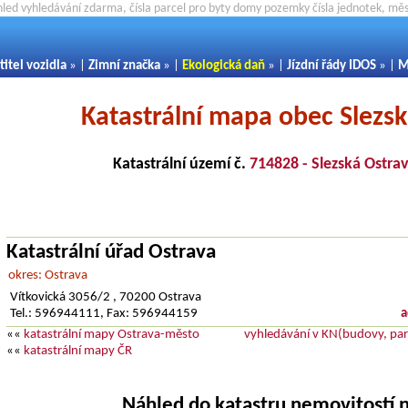
hled vyhledávání zdarma, čísla parcel pro byty domy pozemky čísla jednotek, m
titel vozidla
» |
Zimní značka
» |
Ekologická daň
» |
Jízdní řády IDOS
» |
M
Katastrální mapa obec Slezs
Katastrální území č.
714828 - Slezská Ostra
Katastrální úřad Ostrava
okres: Ostrava
Vítkovická 3056/2 , 70200 Ostrava
Tel.: 596944111, Fax: 596944159
a
««
katastrální mapy Ostrava-město
vyhledávání v KN(budovy, parc
««
katastrální mapy ČR
Náhled do katastru nemovitostí