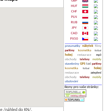
GBP
HUF
CHF
PLN
RUB
JPY
CAD
PX50
pneumatiky
nábytek
filmy
kosmetika
parfémy
fotbal
hokej
restaurace
mp3
obchody
mobily
telefony
stavebniny
GPS
taxi
parfémy
kosmetika
hokej
fotbal
restaurace
zateplení
obchody
mobily
telefony
ubytování
Ikony pro vaše stránky:
e /náhled do KN/.