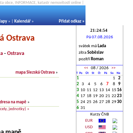
ěsta obce, INFORMACE, katastr nemovitostí online |
apy
» |
Kalendář
»
Přidat odkaz
»
ká Ostrava
Pá 07.08.2026
svátek má
Lada
zítra
Soběslav
va
-
Ostrava
pozítří
Roman
<<
08 / 2026
>>
mapa Slezská Ostrava
»
T
Po
Út
St
Čt
Pá
So
Ne
1
1
2
2
3
4
5
6
7
8
9
3
10
11
12
13
14
15
16
4
17
18
19
20
21
22
23
5
24
25
26
27
28
29
30
dresa na mapě
»
6
31
ely, jednotky) »
Kurzy ČNB
EUR
USD
 na mapě