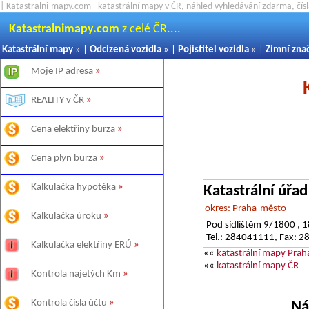
| Katastralni-mapy.com - katastrální mapy v ČR, náhled vyhledávání zdarma, čí
Katastralnimapy.com
z celé ČR....
Katastrální mapy
» |
Odcizená vozidla
» |
Pojistitel vozidla
» |
Zimní zna
Moje IP adresa
»
REALITY v ČR
»
Cena elektřiny burza
»
Cena plyn burza
»
Kalkulačka hypotéka
»
Katastrální úřa
okres: Praha-město
Kalkulačka úroku
»
Pod sídlištěm 9/1800 , 
Tel.: 284041111, Fax: 
Kalkulačka elektřiny ERÚ
»
««
katastrální mapy Prah
««
katastrální mapy ČR
Kontrola najetých Km
»
Kontrola čísla účtu
»
Ná