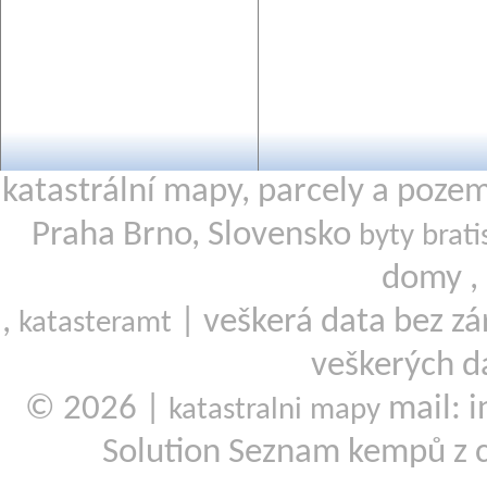
katastrální mapy, parcely a poze
Praha Brno, Slovensko
byty brati
domy ,
,
| veškerá data bez zá
katasteramt
veškerých d
© 2026 |
mail: i
katastralni mapy
Solution Seznam kempů z 