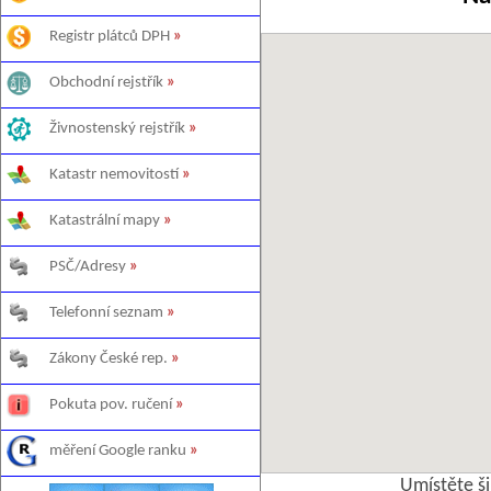
Registr plátců DPH
»
Obchodní rejstřík
»
Živnostenský rejstřík
»
Katastr nemovitostí
»
Katastrální mapy
»
PSČ/Adresy
»
Telefonní seznam
»
Zákony České rep.
»
Pokuta pov. ručení
»
měření Google ranku
»
Umístěte š