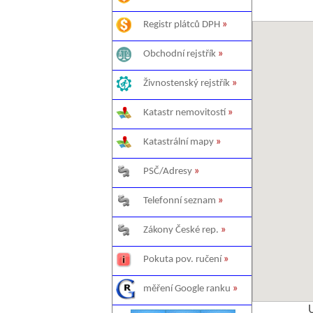
Registr plátců DPH
»
Obchodní rejstřík
»
Živnostenský rejstřík
»
Katastr nemovitostí
»
Katastrální mapy
»
PSČ/Adresy
»
Telefonní seznam
»
Zákony České rep.
»
Pokuta pov. ručení
»
měření Google ranku
»