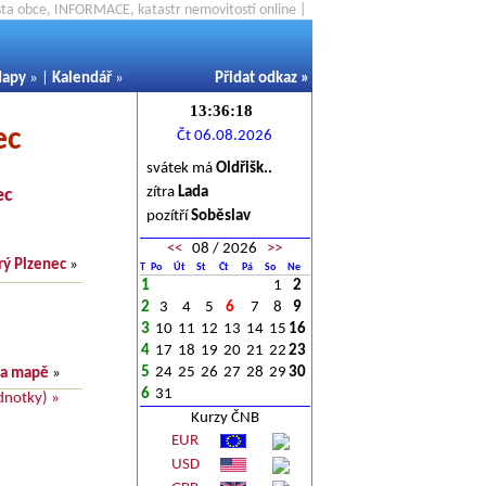
ěsta obce, INFORMACE, katastr nemovitostí online |
apy
» |
Kalendář
»
Přidat odkaz
»
ec
Čt 06.08.2026
svátek má
Oldřišk..
zítra
Lada
ec
pozítří
Soběslav
<<
08 / 2026
>>
rý Plzenec
»
T
Po
Út
St
Čt
Pá
So
Ne
1
1
2
2
3
4
5
6
7
8
9
3
10
11
12
13
14
15
16
4
17
18
19
20
21
22
23
5
24
25
26
27
28
29
30
na mapě
»
6
31
dnotky) »
Kurzy ČNB
EUR
USD