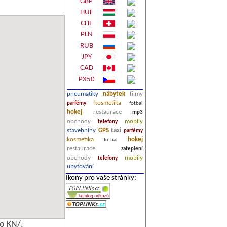
GBP
HUF
CHF
PLN
RUB
JPY
CAD
PX50
pneumatiky
nábytek
filmy
kosmetika
parfémy
fotbal
hokej
restaurace
mp3
obchody
mobily
telefony
stavebniny
GPS
taxi
parfémy
kosmetika
hokej
fotbal
restaurace
zateplení
obchody
mobily
telefony
ubytování
Ikony pro vaše stránky:
o KN/.