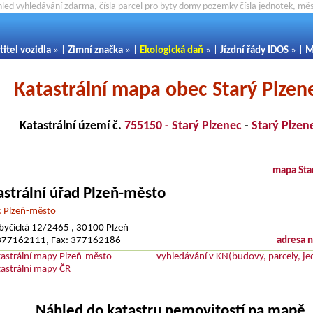
hled vyhledávání zdarma, čísla parcel pro byty domy pozemky čísla jednotek, m
titel vozidla
» |
Zimní značka
» |
Ekologická daň
» |
Jízdní řády IDOS
» |
M
Katastrální mapa obec Starý Plzen
Katastrální území č.
755150 - Starý Plzenec
-
Starý Plzen
mapa Sta
astrální úřad Plzeň-město
: Plzeň-město
yčická 12/2465 , 30100 Plzeň
: 377162111, Fax: 377162186
adresa 
tastrální mapy Plzeň-město
vyhledávání v KN(budovy, parcely, je
tastrální mapy ČR
Náhled do katastru nemovitostí na mapě