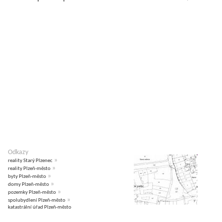
Odkazy
»
reality Starý Plzenec
»
reality Plzeň-město
»
byty Plzeň-město
»
domy Plzeň-město
»
pozemky Plzeň-město
»
spolubydlení Plzeň-město
katastrální úřad Plzeň-město