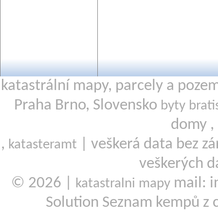
katastrální mapy, parcely a poze
Praha Brno, Slovensko
byty brati
domy ,
,
| veškerá data bez zá
katasteramt
veškerých d
© 2026 |
mail: i
katastralni mapy
Solution Seznam kempů z 