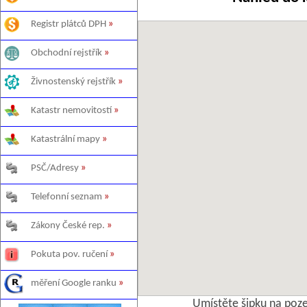
Registr plátců DPH
»
Obchodní rejstřík
»
Živnostenský rejstřík
»
Katastr nemovitostí
»
Katastrální mapy
»
PSČ/Adresy
»
Telefonní seznam
»
Zákony České rep.
»
Pokuta pov. ručení
»
měření Google ranku
»
Umístěte šipku na poz