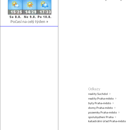
Počasí na celý týden
»
Odkazy
»
reality Suchdol
»
reality Praha-město
»
byty Praha-město
»
domy Praha-město
»
pozemky Praha-město
»
spolubydlení Praha
katastrální úřad Praha-město