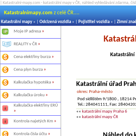
| Katastralni-mapy.com - katastrální mapy v ČR, náhled vyhledávání zdarma, čí
Katastralnimapy.com
z celé ČR....
Katastrální mapy
» |
Odcizená vozidla
» |
Pojistitel vozidla
» |
Zimní zna
Moje IP adresa
»
Katastrá
REALITY v ČR
»
Katastrální
Cena elektřiny burza
»
Cena plyn burza
»
Kalkulačka hypotéka
»
Katastrální úřad Pr
okres: Praha-město
Kalkulačka úroku
»
Pod sídlištěm 9/1800 , 18214 P
Tel.: 284041111, Fax: 284042
Kalkulačka elektřiny ERÚ
»
««
katastrální mapy Praha 6
««
katastrální mapy ČR
Kontrola najetých Km
»
Náhled do 
Kontrola čísla účtu
»