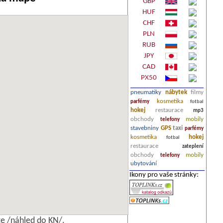
GBP
HUF
CHF
PLN
RUB
JPY
CAD
PX50
pneumatiky
nábytek
filmy
kosmetika
parfémy
fotbal
hokej
restaurace
mp3
obchody
mobily
telefony
stavebniny
GPS
taxi
parfémy
kosmetika
hokej
fotbal
restaurace
zateplení
obchody
mobily
telefony
ubytování
Ikony pro vaše stránky:
e /náhled do KN/.