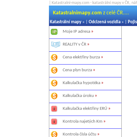
| Katastralni-mapy.com - katastrální mapy v ČR, ná
Katastralnimapy.com
z celé ČR....
Katastrální mapy
» |
Odcizená vozidla
» |
Pojis
Moje IP adresa
»
REALITY v ČR
»
Cena elektřiny burza
»
Cena plyn burza
»
Kalkulačka hypotéka
»
Kalkulačka úroku
»
Kalkulačka elektřiny ERÚ
»
Kontrola najetých Km
»
Kontrola čísla účtu
»