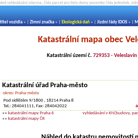
hled vyhledávání zdarma, čísla parcel pro byty domy pozemky čísla jednotek, m
titel vozidla
» |
Zimní značka
» |
Ekologická daň
» |
Jízdní řády IDOS
» |
M
Katastrální mapa obec Vel
Katastrální území č.
729353 - Veleslavín
Katastrální úřad Praha-město
okres: Praha-město
Pod sídlištěm 9/1800 , 18214 Praha 8
Tel.: 284041111, Fax: 284042022
a
««
katastrální mapy Praha 6
vyhledávání v KN(budovy, parc
««
katastrální mapy ČR
Náhled do katastru nemovitostí