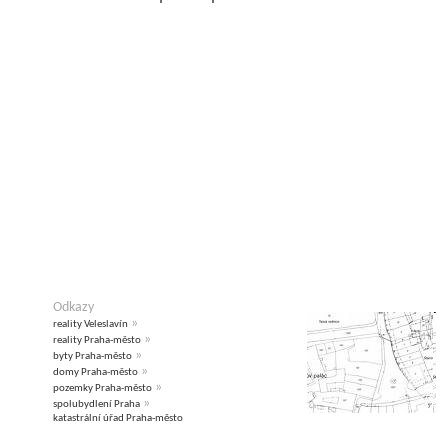
Odkazy
»
reality Veleslavín
»
reality Praha-město
»
byty Praha-město
»
domy Praha-město
»
pozemky Praha-město
»
spolubydlení Praha
katastrální úřad Praha-město