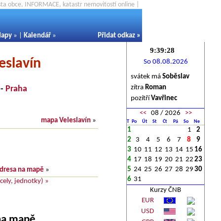
ěsta obce, INFORMACE, katastr nemovitostí online |
apy
» |
Kalendář
»
Přidat odkaz
»
eslavín
So 08.08.2026
svátek má
Soběslav
zítra
Roman
-
Praha
pozítří
Vavřinec
<<
08 / 2026
>>
mapa Veleslavín
»
T
Po
Út
St
Čt
Pá
So
Ne
1
1
2
2
3
4
5
6
7
8
9
3
10
11
12
13
14
15
16
4
17
18
19
20
21
22
23
5
24
25
26
27
28
29
30
dresa na mapě
»
6
31
ely, jednotky) »
Kurzy ČNB
EUR
USD
 na mapě