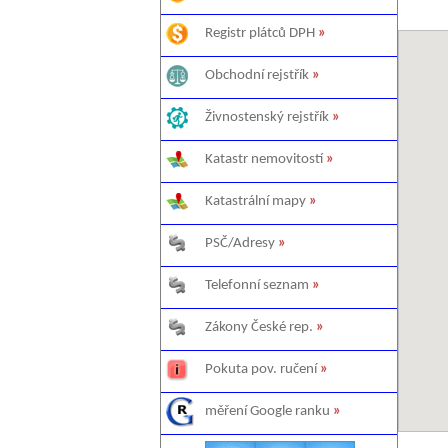
Registr plátců DPH
»
Obchodní rejstřík
»
Živnostenský rejstřík
»
Katastr nemovitostí
»
Katastrální mapy
»
PSČ/Adresy
»
Telefonní seznam
»
Zákony České rep.
»
Pokuta pov. ručení
»
měření Google ranku
»