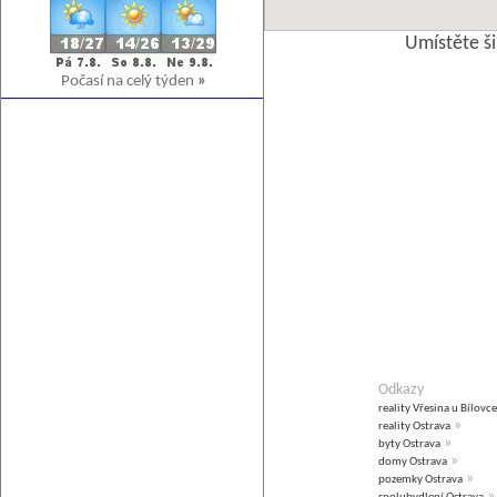
Umístěte š
Počasí na celý týden
»
Odkazy
reality Vřesina u Bílovce
»
reality Ostrava
»
byty Ostrava
»
domy Ostrava
»
pozemky Ostrava
»