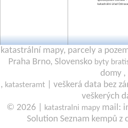
spolubydlení Ostrava
katastrální úřad Ostrava
katastrální mapy, parcely a poze
Praha Brno, Slovensko
byty brati
domy ,
,
| veškerá data bez zá
katasteramt
veškerých d
© 2026 |
mail: i
katastralni mapy
Solution Seznam kempů z 