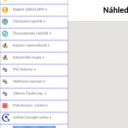
Náhled
Registr plátců DPH
»
Obchodní rejstřík
»
Živnostenský rejstřík
»
Katastr nemovitostí
»
Katastrální mapy
»
PSČ/Adresy
»
Telefonní seznam
»
Zákony České rep.
»
Pokuta pov. ručení
»
měření Google ranku
»