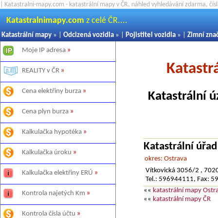
| Katastralni-mapy.com - katastrální mapy v ČR, náhled vyhledávání zdarma, čí
Katastralnimapy.com
z celé ČR....
Katastrální mapy
» |
Odcizená vozidla
» |
Pojistitel vozidla
» |
Zimní zna
Moje IP adresa
»
Katastr
REALITY v ČR
»
Cena elektřiny burza
»
Katastrální 
Cena plyn burza
»
Kalkulačka hypotéka
»
Katastrální úřa
Kalkulačka úroku
»
okres: Ostrava
Vítkovická 3056/2 , 702
Kalkulačka elektřiny ERÚ
»
Tel.: 596944111, Fax: 
««
katastrální mapy Ost
Kontrola najetých Km
»
««
katastrální mapy ČR
Kontrola čísla účtu
»