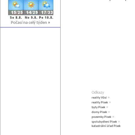
Počasí na celý týden
»
Odkazy
»
reality Vůsí
»
reality Písek
»
byty Písek
»
domy Písek
»
pozemky Písek
»
spolubydlení Písek
katastrální úřad Písek