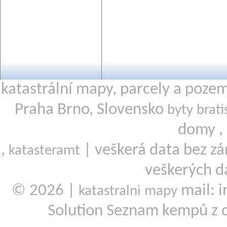
katastrální mapy, parcely a poze
Praha Brno, Slovensko
byty brati
domy ,
,
| veškerá data bez zá
katasteramt
veškerých d
© 2026 |
mail: i
katastralni mapy
Solution Seznam kempů z 