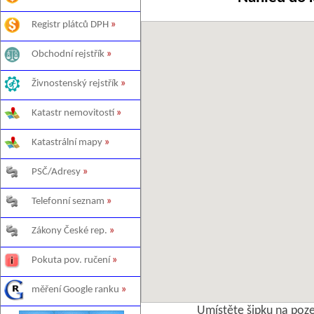
Registr plátců DPH
»
Obchodní rejstřík
»
Živnostenský rejstřík
»
Katastr nemovitostí
»
Katastrální mapy
»
PSČ/Adresy
»
Telefonní seznam
»
Zákony České rep.
»
Pokuta pov. ručení
»
měření Google ranku
»
Umístěte šipku na poz