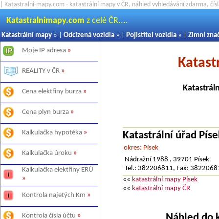
| Katastralni-mapy.com - katastrální mapy v ČR, náhled vyhledávání zdarma, čí
Katastralnimapy.com
z celé ČR....
Katastrální mapy
» |
Odcizená vozidla
» |
Pojistitel vozidla
» |
Zimní zna
Moje IP adresa
»
Katast
REALITY v ČR
»
Katastrál
Cena elektřiny burza
»
Cena plyn burza
»
Kalkulačka hypotéka
»
Katastrální úřad Píse
okres: Písek
Kalkulačka úroku
»
Nádražní 1988 , 39701 Písek
Tel.: 382206811, Fax: 382206
Kalkulačka elektřiny ERÚ
»
««
katastrální mapy Písek
««
katastrální mapy ČR
Kontrola najetých Km
»
Náhled do 
Kontrola čísla účtu
»