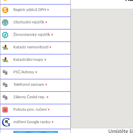
Registr plátců DPH
»
Obchodní rejstřík
»
Živnostenský rejstřík
»
Katastr nemovitostí
»
Katastrální mapy
»
PSČ/Adresy
»
Telefonní seznam
»
Zákony České rep.
»
Pokuta pov. ručení
»
měření Google ranku
»
Umístěte š