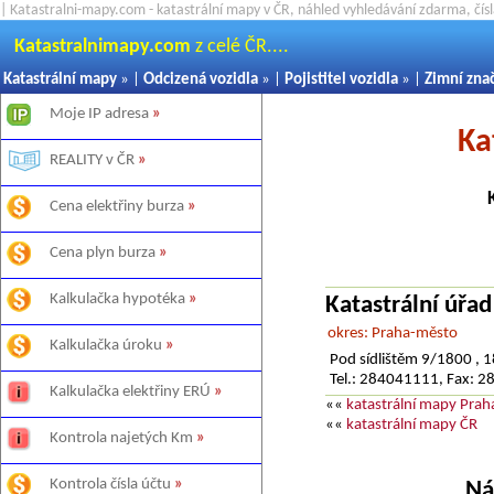
| Katastralni-mapy.com - katastrální mapy v ČR, náhled vyhledávání zdarma, čí
Katastralnimapy.com
z celé ČR....
Katastrální mapy
» |
Odcizená vozidla
» |
Pojistitel vozidla
» |
Zimní zna
Moje IP adresa
»
Ka
REALITY v ČR
»
Cena elektřiny burza
»
Cena plyn burza
»
Kalkulačka hypotéka
»
Katastrální úřa
okres: Praha-město
Kalkulačka úroku
»
Pod sídlištěm 9/1800 , 
Tel.: 284041111, Fax: 
Kalkulačka elektřiny ERÚ
»
««
katastrální mapy Prah
««
katastrální mapy ČR
Kontrola najetých Km
»
Kontrola čísla účtu
»
Ná