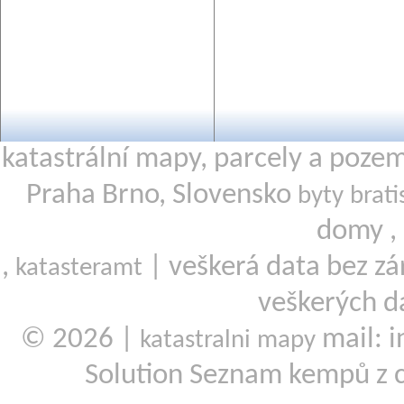
katastrální mapy, parcely a poze
Praha Brno, Slovensko
byty brati
domy ,
,
| veškerá data bez zá
katasteramt
veškerých d
© 2026 |
mail: i
katastralni mapy
Solution Seznam kempů z 