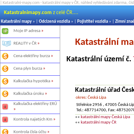
| Katastralni-mapy.com - katastrální mapy v ČR, náhled vyhledávání zdarma, čí
Katastralnimapy.com
z celé ČR....
Katastrální mapy
» |
Odcizená vozidla
» |
Pojistitel vozidla
» |
Zimní zna
Moje IP adresa
»
Katastrální m
REALITY v ČR
»
Cena elektřiny burza
»
Katastrální území č.
Cena plyn burza
»
Kalkulačka hypotéka
»
Katastrální úřad Čes
Kalkulačka úroku
»
okres: Česká Lípa
Kalkulačka elektřiny ERÚ
Střelnice 2956 , 47005 Česká Lí
»
Tel.: 487714700, Fax: 487520
««
katastrální mapy Česká Lípa
Kontrola najetých Km
»
««
katastrální mapy ČR
Kontrola čísla účtu
»