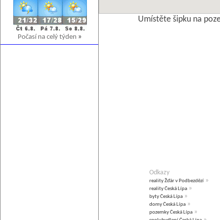
Umístěte šipku na poz
Počasí na celý týden
»
Odkazy
»
reality Žďár v Podbezdězí
»
reality Česká Lípa
»
byty Česká Lípa
»
domy Česká Lípa
»
pozemky Česká Lípa
»