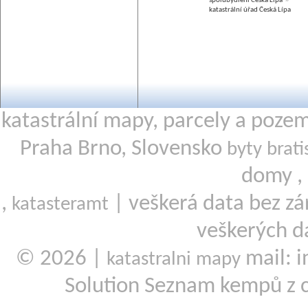
spolubydlení Česká Lípa
katastrální úřad Česká Lípa
katastrální mapy, parcely a poze
Praha Brno, Slovensko
byty brati
domy ,
,
| veškerá data bez zá
katasteramt
veškerých d
© 2026 |
mail: i
katastralni mapy
Solution Seznam kempů z 