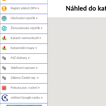
Náhled do ka
Registr plátců DPH
»
Obchodní rejstřík
»
Živnostenský rejstřík
»
Katastr nemovitostí
»
Katastrální mapy
»
PSČ/Adresy
»
Telefonní seznam
»
Zákony České rep.
»
Pokuta pov. ručení
»
měření Google ranku
»