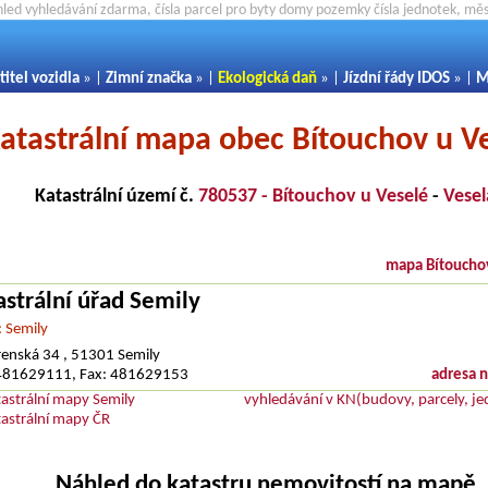
hled vyhledávání zdarma, čísla parcel pro byty domy pozemky čísla jednotek, m
titel vozidla
» |
Zimní značka
» |
Ekologická daň
» |
Jízdní řády IDOS
» |
M
atastrální mapa obec Bítouchov u V
Katastrální území č.
780537 - Bítouchov u Veselé
-
Vesel
mapa Bítoucho
astrální úřad Semily
: Semily
enská 34 , 51301 Semily
: 481629111, Fax: 481629153
adresa 
tastrální mapy Semily
vyhledávání v KN(budovy, parcely, je
tastrální mapy ČR
Náhled do katastru nemovitostí na mapě