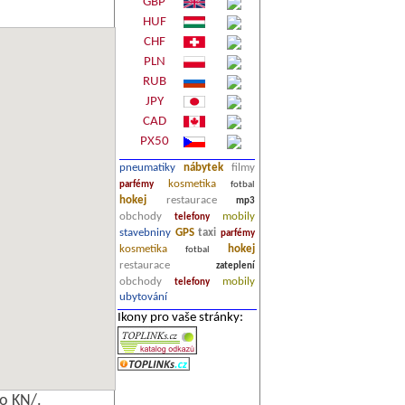
GBP
HUF
CHF
PLN
RUB
JPY
CAD
PX50
pneumatiky
nábytek
filmy
kosmetika
parfémy
fotbal
hokej
restaurace
mp3
obchody
mobily
telefony
stavebniny
GPS
taxi
parfémy
kosmetika
hokej
fotbal
restaurace
zateplení
obchody
mobily
telefony
ubytování
Ikony pro vaše stránky:
o KN/.