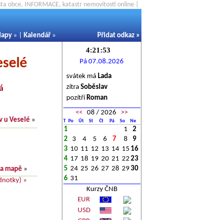
ěsta obce, INFORMACE, katastr nemovitostí online |
apy
» |
Kalendář
»
Přidat odkaz
»
eselé
Pá 07.08.2026
svátek má
Lada
zítra
Soběslav
á
pozítří
Roman
<<
08 / 2026
>>
v u Veselé
»
T
Po
Út
St
Čt
Pá
So
Ne
1
1
2
2
3
4
5
6
7
8
9
3
10
11
12
13
14
15
16
4
17
18
19
20
21
22
23
5
24
25
26
27
28
29
30
na mapě
»
6
31
dnotky) »
Kurzy ČNB
EUR
USD