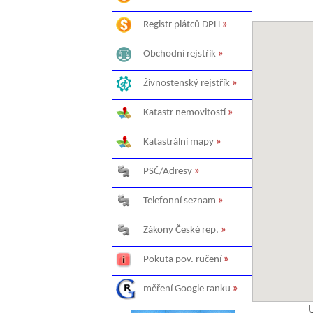
Registr plátců DPH
»
Obchodní rejstřík
»
Živnostenský rejstřík
»
Katastr nemovitostí
»
Katastrální mapy
»
PSČ/Adresy
»
Telefonní seznam
»
Zákony České rep.
»
Pokuta pov. ručení
»
měření Google ranku
»