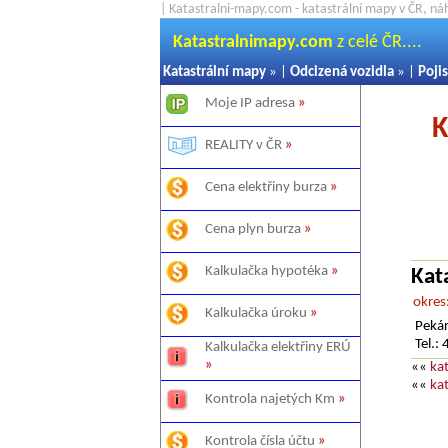
| Katastralni-mapy.com - katastrální mapy v ČR, ná
Katastralnimapy.com
z celé ČR....
Katastrální mapy
» |
Odcizená vozidla
» |
Pojis
Moje IP adresa
»
K
REALITY v ČR
»
Cena elektřiny burza
»
Cena plyn burza
»
Kalkulačka hypotéka
»
Kat
okres
Kalkulačka úroku
»
Pekár
Tel.
Kalkulačka elektřiny ERÚ
»
««
ka
««
ka
Kontrola najetých Km
»
Kontrola čísla účtu
»