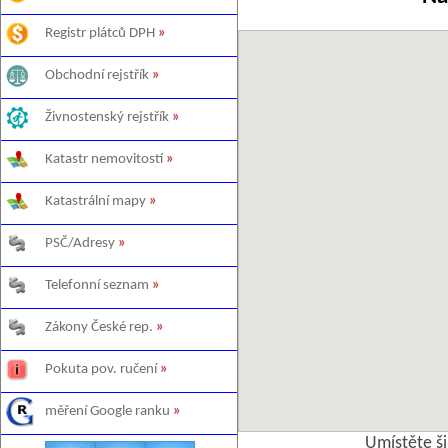
Registr plátců DPH
»
Obchodní rejstřík
»
Živnostenský rejstřík
»
Katastr nemovitostí
»
Katastrální mapy
»
PSČ/Adresy
»
Telefonní seznam
»
Zákony České rep.
»
Pokuta pov. ručení
»
měření Google ranku
»
Umístěte š