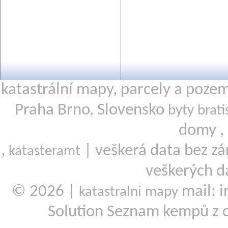
katastrální mapy, parcely a poze
Praha Brno, Slovensko
byty brati
domy ,
,
| veškerá data bez zá
katasteramt
veškerých d
© 2026 |
mail: i
katastralni mapy
Solution Seznam kempů z 