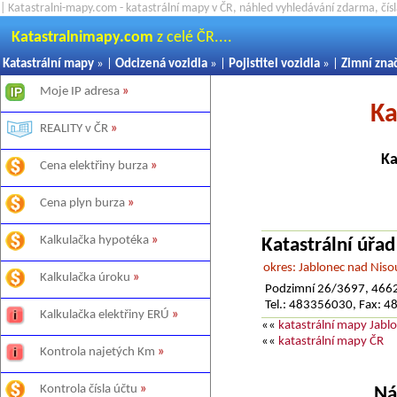
| Katastralni-mapy.com - katastrální mapy v ČR, náhled vyhledávání zdarma, čí
Katastralnimapy.com
z celé ČR....
Katastrální mapy
» |
Odcizená vozidla
» |
Pojistitel vozidla
» |
Zimní zna
Moje IP adresa
»
Ka
REALITY v ČR
»
Ka
Cena elektřiny burza
»
Cena plyn burza
»
Kalkulačka hypotéka
»
Katastrální úřa
okres: Jablonec nad Niso
Kalkulačka úroku
»
Podzimní 26/3697, 4662
Tel.: 483356030, Fax: 
Kalkulačka elektřiny ERÚ
»
««
katastrální mapy Jabl
««
katastrální mapy ČR
Kontrola najetých Km
»
Kontrola čísla účtu
»
Ná