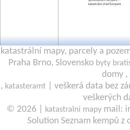
spolubydlení Šumperk
katastrální úřad Šumperk
katastrální mapy, parcely a poze
Praha Brno, Slovensko
byty brati
domy ,
,
| veškerá data bez zá
katasteramt
veškerých d
© 2026 |
mail: i
katastralni mapy
Solution Seznam kempů z 