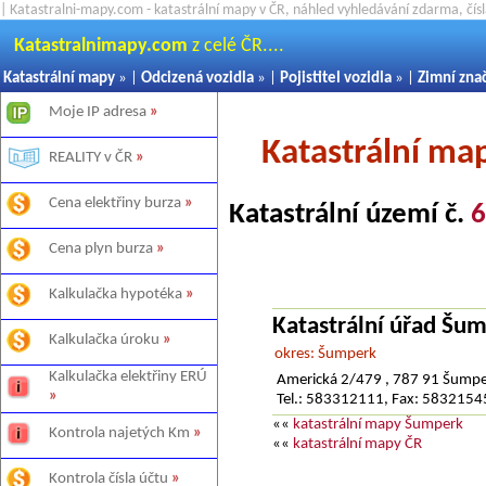
| Katastralni-mapy.com - katastrální mapy v ČR, náhled vyhledávání zdarma, čí
Katastralnimapy.com
z celé ČR....
Katastrální mapy
» |
Odcizená vozidla
» |
Pojistitel vozidla
» |
Zimní zna
Moje IP adresa
»
Katastrální m
REALITY v ČR
»
Cena elektřiny burza
»
Katastrální území č.
6
Cena plyn burza
»
Kalkulačka hypotéka
»
Katastrální úřad Šu
Kalkulačka úroku
»
okres: Šumperk
Kalkulačka elektřiny ERÚ
Americká 2/479 , 787 91 Šump
»
Tel.: 583312111, Fax: 583215
««
katastrální mapy Šumperk
Kontrola najetých Km
»
««
katastrální mapy ČR
Kontrola čísla účtu
»