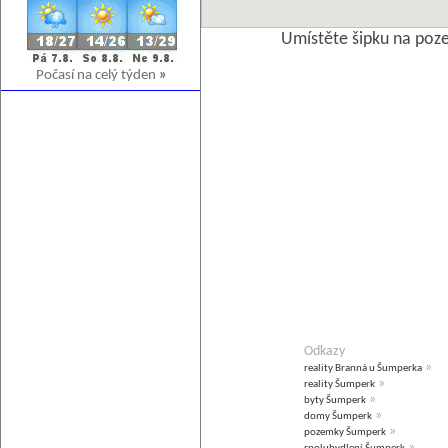
Umístěte šipku na poz
Počasí na celý týden
»
Odkazy
»
reality Branná u Šumperka
»
reality Šumperk
»
byty Šumperk
»
domy Šumperk
»
pozemky Šumperk
»