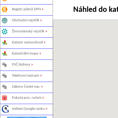
Náhled do ka
Registr plátců DPH
»
Obchodní rejstřík
»
Živnostenský rejstřík
»
Katastr nemovitostí
»
Katastrální mapy
»
PSČ/Adresy
»
Telefonní seznam
»
Zákony České rep.
»
Pokuta pov. ručení
»
měření Google ranku
»