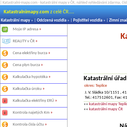
| Katastralni-mapy.com - katastrální mapy v ČR, náhled vyhledávání zdarma, čí
Katastralnimapy.com
z celé ČR....
Katastrální mapy
» |
Odcizená vozidla
» |
Pojistitel vozidla
» |
Zimní zna
Moje IP adresa
»
K
REALITY v ČR
»
Cena elektřiny burza
»
Cena plyn burza
»
Kalkulačka hypotéka
»
Katastrální úřad
okres: Teplice
Kalkulačka úroku
»
J. V. Sládka 10/1151 , 41
Tel.: 417512601, Fax: 
Kalkulačka elektřiny ERÚ
»
««
katastrální mapy Tepli
««
katastrální mapy ČR
Kontrola najetých Km
»
Kontrola čísla účtu
»
Ná