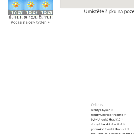
Umístěte šipku na poz
Počasí na celý týden
»
Odkazy
»
reality Chylice
»
reality Uherské Hradiště
»
byty Uherské Hradiště
»
domy Uherské Hradiště
»
pozemky Uherské Hradiště