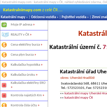
| Katastralni-mapy.com - katastrální mapy v ČR, náhled vyhledávání zdarma, čí
Katastralnimapy.com
z celé ČR....
Katastrální mapy
» |
Odcizená vozidla
» |
Pojistitel vozidla
» |
Zimní zna
Moje IP adresa
»
Katastrá
REALITY v ČR
»
Cena elektřiny burza
»
Katastrální území č.
7
Cena plyn burza
»
Kalkulačka hypotéka
»
Katastrální úřad Uhe
Kalkulačka úroku
»
okres: Uherské Hradiště
Kalkulačka elektřiny ERÚ
Svatováclavská 568, 68611 Uhe
»
Tel.: 572523101, Fax: 572523
««
katastrální mapy Uherské Hra
Kontrola najetých Km
»
««
katastrální mapy ČR
Kontrola čísla účtu
»