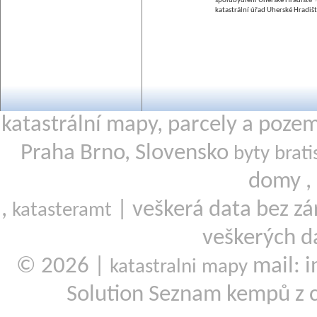
spolubydlení Uherské Hradiště
katastrální úřad Uherské Hradiš
katastrální mapy, parcely a poze
Praha Brno, Slovensko
byty brati
domy ,
,
| veškerá data bez zá
katasteramt
veškerých d
© 2026 |
mail: i
katastralni mapy
Solution Seznam kempů z 