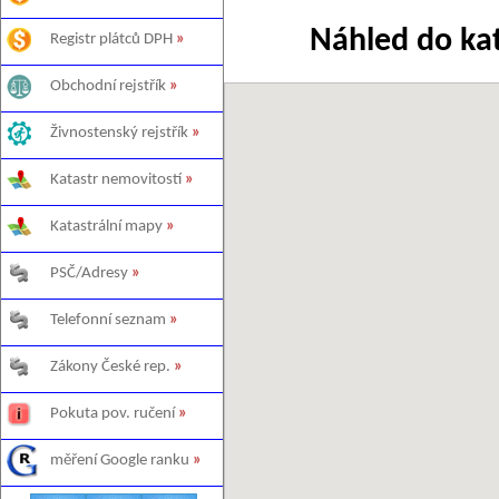
Náhled do ka
Registr plátců DPH
»
Obchodní rejstřík
»
Živnostenský rejstřík
»
Katastr nemovitostí
»
Katastrální mapy
»
PSČ/Adresy
»
Telefonní seznam
»
Zákony České rep.
»
Pokuta pov. ručení
»
měření Google ranku
»