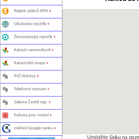
Registr plátců DPH
»
Obchodní rejstřík
»
Živnostenský rejstřík
»
Katastr nemovitostí
»
Katastrální mapy
»
PSČ/Adresy
»
Telefonní seznam
»
Zákony České rep.
»
Pokuta pov. ručení
»
měření Google ranku
»
Umístěte šipku na poz