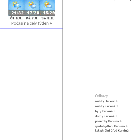
Počasí na celý týden
»
Odkazy
»
reality Darkov
»
reality Karviná
»
byty Karviná
»
domy Karviná
»
pozemky Karviná
»
spolubydlení Karviná
katastrální úřad Karviná