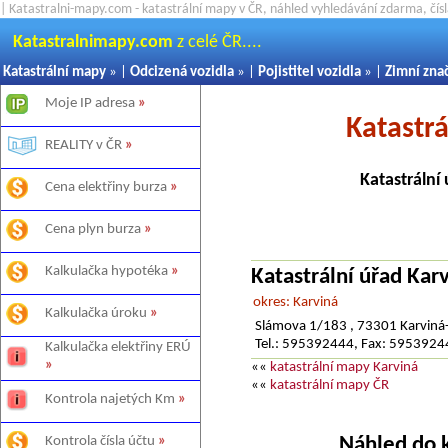
| Katastralni-mapy.com - katastrální mapy v ČR, náhled vyhledávání zdarma, čí
Katastralnimapy.com
z celé ČR....
Katastrální mapy
» |
Odcizená vozidla
» |
Pojistitel vozidla
» |
Zimní zna
Moje IP adresa
»
Katastr
REALITY v ČR
»
Katastrální
Cena elektřiny burza
»
Cena plyn burza
»
Kalkulačka hypotéka
»
Katastrální úřad Kar
okres: Karviná
Kalkulačka úroku
»
Slámova 1/183 , 73301 Karviná-
Tel.: 595392444, Fax: 595392
Kalkulačka elektřiny ERÚ
»
««
katastrální mapy Karviná
««
katastrální mapy ČR
Kontrola najetých Km
»
Náhled do 
Kontrola čísla účtu
»