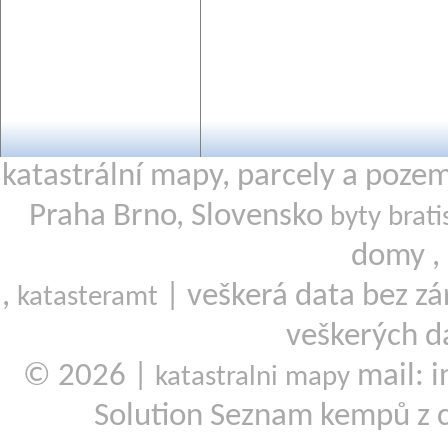
katastrální mapy, parcely a poze
Praha Brno, Slovensko
byty brati
domy ,
,
| veškerá data bez zá
katasteramt
veškerých d
© 2026 |
mail: i
katastralni mapy
Solution Seznam kempů z 