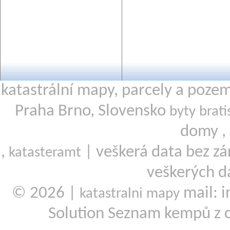
katastrální mapy, parcely a poze
Praha Brno, Slovensko
byty brati
domy ,
,
| veškerá data bez zá
katasteramt
veškerých d
© 2026 |
mail: i
katastralni mapy
Solution Seznam kempů z 