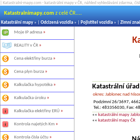
| Katastralni-mapy.com - katastrální mapy v ČR, náhled vyhledávání zdarma, čí
Katastralnimapy.com
z celé ČR....
Katastrální mapy
» |
Odcizená vozidla
» |
Pojistitel vozidla
» |
Zimní zna
Moje IP adresa
»
K
REALITY v ČR
»
Cena elektřiny burza
»
Cena plyn burza
»
Kalkulačka hypotéka
»
Katastrální úřa
okres: Jablonec nad Niso
Kalkulačka úroku
»
Podzimní 26/3697, 4662
Tel.: 483356030, Fax: 
Kalkulačka elektřiny ERÚ
»
««
katastrální mapy Jabl
««
katastrální mapy ČR
Kontrola najetých Km
»
Kontrola čísla účtu
»
Ná