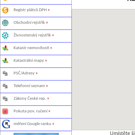
Registr plátců DPH
»
Obchodní rejstřík
»
Živnostenský rejstřík
»
Katastr nemovitostí
»
Katastrální mapy
»
PSČ/Adresy
»
Telefonní seznam
»
Zákony České rep.
»
Pokuta pov. ručení
»
měření Google ranku
»
Umístěte š