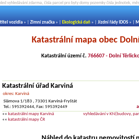
hled vyhledávání zdarma, čísla parcel pro byty domy pozemky čísla jednotek, m
titel vozidla
» |
Zimní značka
» |
Ekologická daň
» |
Jízdní řády IDOS
» |
M
Katastrální mapa obec Dolní
Katastrální území č.
766607 - Dolní Těrlick
Katastrální úřad Karviná
okres: Karviná
Slámova 1/183 , 73301 Karviná-Fryštát
Tel.: 595392444, Fax: 595392449
a
««
katastrální mapy Karviná
vyhledávání v KN(budovy, parc
««
katastrální mapy ČR
Náhled do katastru nemovitostí