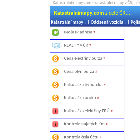
| Katastralni-mapy.com - katastrální mapy v ČR, ná
Katastralnimapy.com
z celé ČR....
Katastrální mapy
» |
Odcizená vozidla
» |
Pojis
Moje IP adresa
»
REALITY v ČR
»
Cena elektřiny burza
»
Cena plyn burza
»
Kalkulačka hypotéka
»
Kalkulačka úroku
»
Kalkulačka elektřiny ERÚ
»
Kontrola najetých Km
»
Kontrola čísla účtu
»