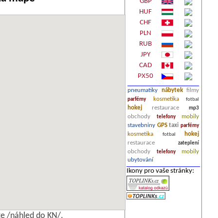
GBP
HUF
CHF
PLN
RUB
JPY
CAD
PX50
pneumatiky
nábytek
filmy
kosmetika
parfémy
fotbal
hokej
restaurace
mp3
obchody
mobily
telefony
stavebniny
GPS
taxi
parfémy
kosmetika
hokej
fotbal
restaurace
zateplení
obchody
mobily
telefony
ubytování
Ikony pro vaše stránky:
e /náhled do KN/.