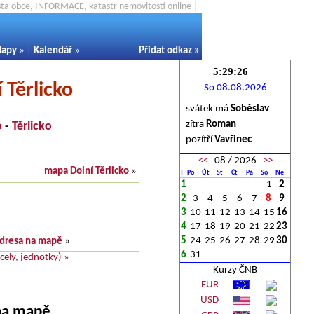
ěsta obce, INFORMACE, katastr nemovitostí online |
apy
» |
Kalendář
»
Přidat odkaz
»
 Těrlicko
So 08.08.2026
svátek má
Soběslav
zítra
Roman
o
-
Těrlicko
pozítří
Vavřinec
<<
08 / 2026
>>
mapa Dolní Těrlicko
»
T
Po
Út
St
Čt
Pá
So
Ne
1
1
2
2
3
4
5
6
7
8
9
3
10
11
12
13
14
15
16
4
17
18
19
20
21
22
23
5
24
25
26
27
28
29
30
dresa na mapě
»
6
31
ely, jednotky) »
Kurzy ČNB
EUR
USD
 na mapě