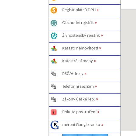
Registr plátců DPH
»
Obchodní rejstřík
»
Živnostenský rejstřík
»
Katastr nemovitostí
»
Katastrální mapy
»
PSČ/Adresy
»
Telefonní seznam
»
Zákony České rep.
»
Pokuta pov. ručení
»
měření Google ranku
»