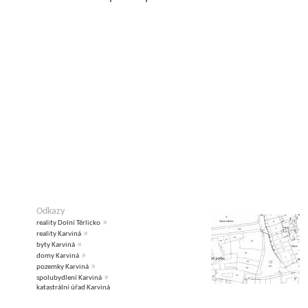
Odkazy
»
reality Dolní Těrlicko
»
reality Karviná
»
byty Karviná
»
domy Karviná
»
pozemky Karviná
»
spolubydlení Karviná
katastrální úřad Karviná