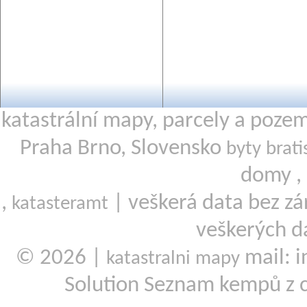
katastrální mapy, parcely a poze
Praha Brno, Slovensko
byty brati
domy ,
,
| veškerá data bez zá
katasteramt
veškerých d
© 2026 |
mail: i
katastralni mapy
Solution Seznam kempů z 