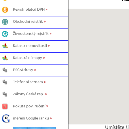
Registr plátců DPH
»
Obchodní rejstřík
»
Živnostenský rejstřík
»
Katastr nemovitostí
»
Katastrální mapy
»
PSČ/Adresy
»
Telefonní seznam
»
Zákony České rep.
»
Pokuta pov. ručení
»
měření Google ranku
»
Umístěte š