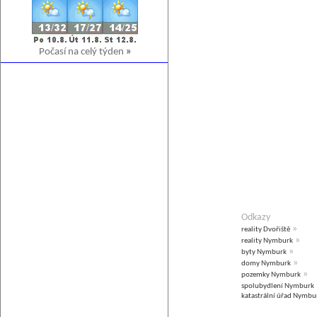
Počasí na celý týden
»
Odkazy
»
reality Dvořiště
»
reality Nymburk
»
byty Nymburk
»
domy Nymburk
»
pozemky Nymburk
spolubydlení Nymburk
katastrální úřad Nymbu