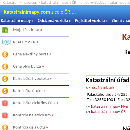
| Katastralni-mapy.com - katastrální mapy v ČR, náhled vyhledávání zdarma, čí
Katastralnimapy.com
z celé ČR....
Katastrální mapy
» |
Odcizená vozidla
» |
Pojistitel vozidla
» |
Zimní zna
Moje IP adresa
»
Ka
REALITY v ČR
»
Ka
Cena elektřiny burza
»
Cena plyn burza
»
Kalkulačka hypotéka
»
Katastrální úřa
okres: Nymburk
Kalkulačka úroku
»
Palackého třída 54/255
Tel.: 325501001, Fax: 
Kalkulačka elektřiny ERÚ
»
««
katastrální mapy Nym
««
katastrální mapy ČR
Kontrola najetých Km
»
Kontrola čísla účtu
»
Ná