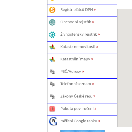
Registr plátců DPH
»
Obchodní rejstřík
»
Živnostenský rejstřík
»
Katastr nemovitostí
»
Katastrální mapy
»
PSČ/Adresy
»
Telefonní seznam
»
Zákony České rep.
»
Pokuta pov. ručení
»
měření Google ranku
»