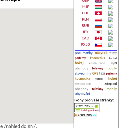
GBP
HUF
CHF
PLN
RUB
JPY
CAD
PX50
pneumatiky
nábytek
filmy
kosmetika
parfémy
fotbal
hokej
restaurace
mp3
obchody
mobily
telefony
stavebniny
GPS
taxi
parfémy
kosmetika
hokej
fotbal
restaurace
zateplení
obchody
mobily
telefony
ubytování
Ikony pro vaše stránky:
e /náhled do KN/.