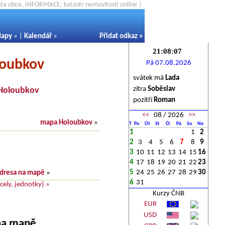
ěsta obce, INFORMACE, katastr nemovitostí online |
apy
» |
Kalendář
»
Přidat odkaz
»
loubkov
Pá 07.08.2026
svátek má
Lada
zítra
Soběslav
Holoubkov
pozítří
Roman
<<
08 / 2026
>>
mapa Holoubkov
»
T
Po
Út
St
Čt
Pá
So
Ne
1
1
2
2
3
4
5
6
7
8
9
3
10
11
12
13
14
15
16
4
17
18
19
20
21
22
23
5
24
25
26
27
28
29
30
dresa na mapě
»
6
31
ely, jednotky) »
Kurzy ČNB
EUR
USD
 na mapě