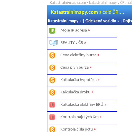
| Katastralni-mapy.com - katastrální mapy v ČR, ná
Katastralnimapy.com
z celé ČR....
Katastrální mapy
» |
Odcizená vozidla
» |
Pojis
Moje IP adresa
»
REALITY v ČR
»
Cena elektřiny burza
»
Cena plyn burza
»
Kalkulačka hypotéka
»
Kalkulačka úroku
»
Kalkulačka elektřiny ERÚ
»
Kontrola najetých Km
»
Kontrola čísla účtu
»