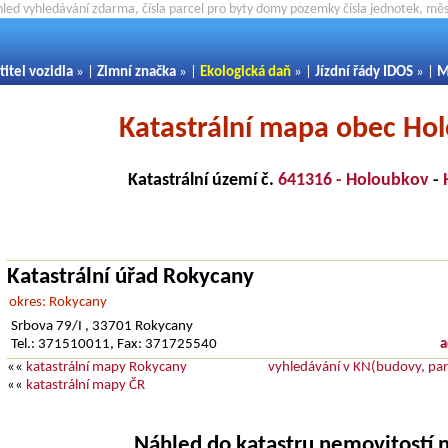
hled vyhledávání zdarma, čísla parcel pro byty domy pozemky čísla jednotek, m
titel vozidla
» |
Zimní značka
» |
Ekologická daň
» |
Jízdní řády IDOS
» |
M
Katastrální mapa obec Ho
Katastrální území č.
641316 - Holoubkov
-
Katastrální úřad Rokycany
okres: Rokycany
Srbova 79/I , 33701 Rokycany
Tel.: 371510011, Fax: 371725540
a
««
katastrální mapy Rokycany
vyhledávání v KN(budovy, parc
««
katastrální mapy ČR
Náhled do katastru nemovitostí