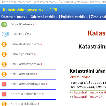
| Katastralni-mapy.com - katastrální mapy v ČR, náhled vyhledávání zdarma, čí
Katastralnimapy.com
z celé ČR....
Katastrální mapy
» |
Odcizená vozidla
» |
Pojistitel vozidla
» |
Zimní zna
Moje IP adresa
»
Katas
REALITY v ČR
»
Cena elektřiny burza
»
Katastráln
Cena plyn burza
»
Kalkulačka hypotéka
»
Katastrální úřad
Kalkulačka úroku
»
okres: Karviná
Slámova 1/183 , 73301 K
Kalkulačka elektřiny ERÚ
»
Tel.: 595392444, Fax: 
««
katastrální mapy Karv
Kontrola najetých Km
»
««
katastrální mapy ČR
Kontrola čísla účtu
»