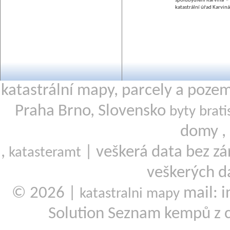
spolubydlení Karviná
katastrální úřad Karviná
katastrální mapy, parcely a poze
Praha Brno, Slovensko
byty brati
domy ,
,
| veškerá data bez zá
katasteramt
veškerých d
© 2026 |
mail: i
katastralni mapy
Solution Seznam kempů z 