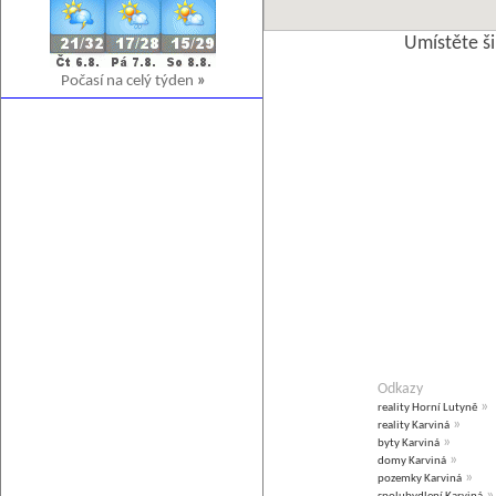
Umístěte š
Počasí na celý týden
»
Odkazy
»
reality Horní Lutyně
»
reality Karviná
»
byty Karviná
»
domy Karviná
»
pozemky Karviná
»