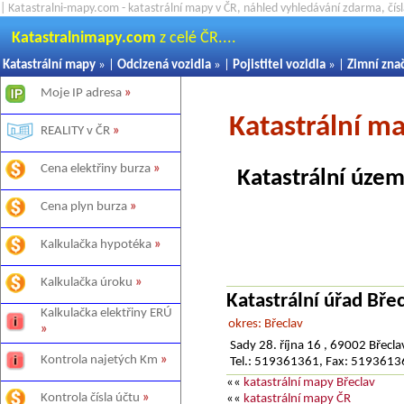
| Katastralni-mapy.com - katastrální mapy v ČR, náhled vyhledávání zdarma, čí
Katastralnimapy.com
z celé ČR....
Katastrální mapy
» |
Odcizená vozidla
» |
Pojistitel vozidla
» |
Zimní zna
Moje IP adresa
»
Katastrální m
REALITY v ČR
»
Cena elektřiny burza
»
Katastrální územ
Cena plyn burza
»
Kalkulačka hypotéka
»
Kalkulačka úroku
»
Katastrální úřad Bře
Kalkulačka elektřiny ERÚ
okres: Břeclav
»
Sady 28. října 16 , 69002 Břecla
Kontrola najetých Km
»
Tel.: 519361361, Fax: 519361
««
katastrální mapy Břeclav
Kontrola čísla účtu
»
««
katastrální mapy ČR