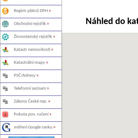
Registr plátců DPH
»
Náhled do ka
Obchodní rejstřík
»
Živnostenský rejstřík
»
Katastr nemovitostí
»
Katastrální mapy
»
PSČ/Adresy
»
Telefonní seznam
»
Zákony České rep.
»
Pokuta pov. ručení
»
měření Google ranku
»