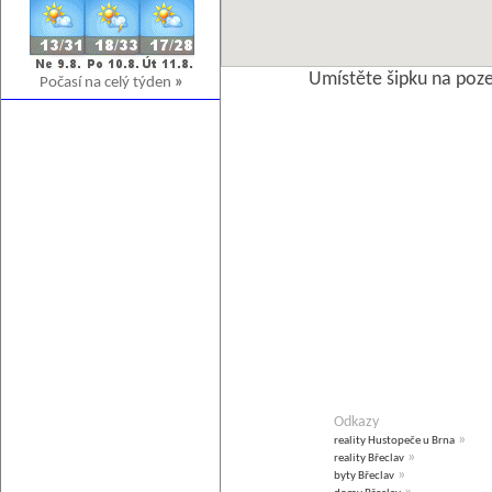
Umístěte šipku na poz
Počasí na celý týden
»
Odkazy
»
reality Hustopeče u Brna
»
reality Břeclav
»
byty Břeclav