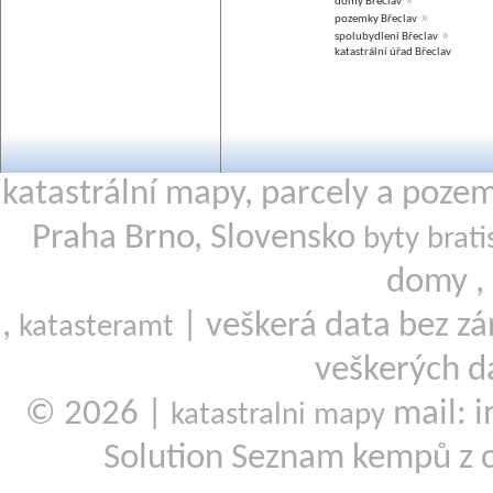
»
domy Břeclav
»
pozemky Břeclav
»
spolubydlení Břeclav
katastrální úřad Břeclav
katastrální mapy, parcely a poze
Praha Brno, Slovensko
byty brati
domy ,
,
| veškerá data bez zá
katasteramt
veškerých d
© 2026 |
mail: i
katastralni mapy
Solution Seznam kempů z 