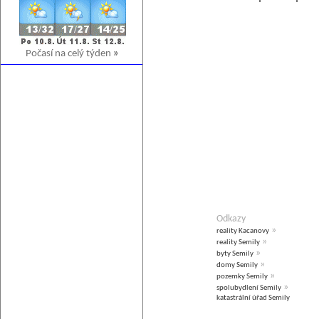
Počasí na celý týden
»
Odkazy
»
reality Kacanovy
»
reality Semily
»
byty Semily
»
domy Semily
»
pozemky Semily
»
spolubydlení Semily
katastrální úřad Semily