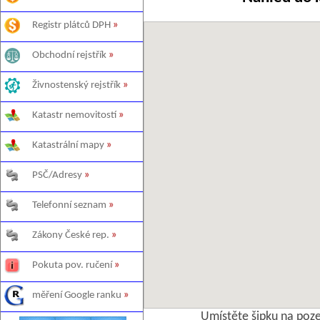
Registr plátců DPH
»
Obchodní rejstřík
»
Živnostenský rejstřík
»
Katastr nemovitostí
»
Katastrální mapy
»
PSČ/Adresy
»
Telefonní seznam
»
Zákony České rep.
»
Pokuta pov. ručení
»
měření Google ranku
»
Umístěte šipku na poz