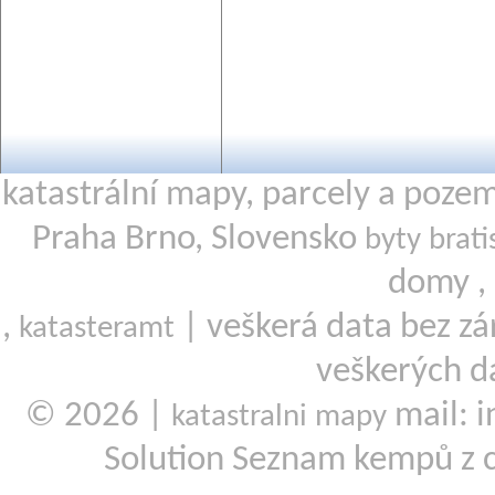
katastrální mapy, parcely a poze
Praha Brno, Slovensko
byty brati
domy ,
,
| veškerá data bez zá
katasteramt
veškerých d
© 2026 |
mail: i
katastralni mapy
Solution Seznam kempů z 