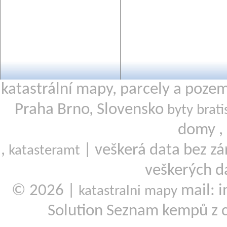
katastrální mapy, parcely a poze
Praha Brno, Slovensko
byty brati
domy ,
,
| veškerá data bez zá
katasteramt
veškerých d
© 2026 |
mail: i
katastralni mapy
Solution Seznam kempů z 