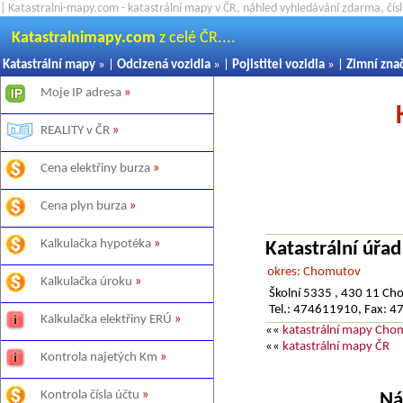
| Katastralni-mapy.com - katastrální mapy v ČR, náhled vyhledávání zdarma, čí
Katastralnimapy.com
z celé ČR....
Katastrální mapy
» |
Odcizená vozidla
» |
Pojistitel vozidla
» |
Zimní zna
Moje IP adresa
»
REALITY v ČR
»
Cena elektřiny burza
»
Cena plyn burza
»
Kalkulačka hypotéka
»
Katastrální úřa
okres: Chomutov
Kalkulačka úroku
»
Školní 5335 , 430 11 C
Tel.: 474611910, Fax: 
Kalkulačka elektřiny ERÚ
»
««
katastrální mapy Cho
««
katastrální mapy ČR
Kontrola najetých Km
»
Kontrola čísla účtu
»
Ná