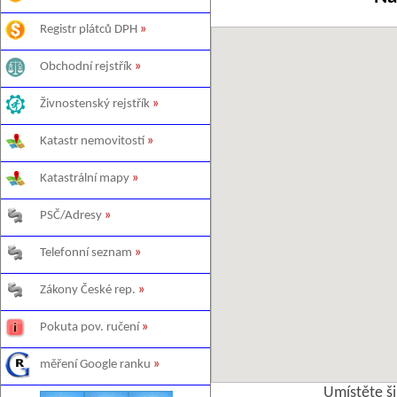
Registr plátců DPH
»
Obchodní rejstřík
»
Živnostenský rejstřík
»
Katastr nemovitostí
»
Katastrální mapy
»
PSČ/Adresy
»
Telefonní seznam
»
Zákony České rep.
»
Pokuta pov. ručení
»
měření Google ranku
»
Umístěte š