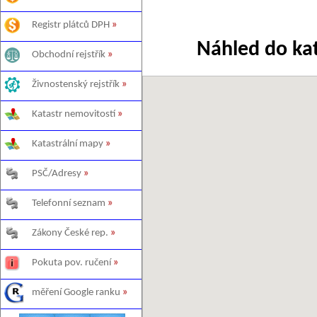
Registr plátců DPH
»
Náhled do ka
Obchodní rejstřík
»
Živnostenský rejstřík
»
Katastr nemovitostí
»
Katastrální mapy
»
PSČ/Adresy
»
Telefonní seznam
»
Zákony České rep.
»
Pokuta pov. ručení
»
měření Google ranku
»