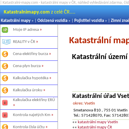
| Katastralni-mapy.com - katastrální mapy v ČR, náhled vyhledávání zdarma, čí
Katastralnimapy.com
z celé ČR....
Katastrální mapy
» |
Odcizená vozidla
» |
Pojistitel vozidla
» |
Zimní zna
Moje IP adresa
»
Katastrální ma
REALITY v ČR
»
Cena elektřiny burza
»
Katastrální území
Cena plyn burza
»
Kalkulačka hypotéka
»
Kalkulačka úroku
»
Katastrální úřad Vset
Kalkulačka elektřiny ERÚ
okres: Vsetín
»
Smetanova 810 , 755 01 Vsetín
Kontrola najetých Km
»
Tel.: 571428070, Fax: 571428
««
katastrální mapy Vsetín
Kontrola čísla účtu
»
««
katastrální mapy ČR