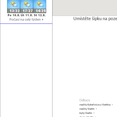
Umístěte šipku na poz
Počasí na celý týden
»
Odkazy
»
reality Kateřinice u Vsetína
»
reality Vsetín
»
byty Vsetín