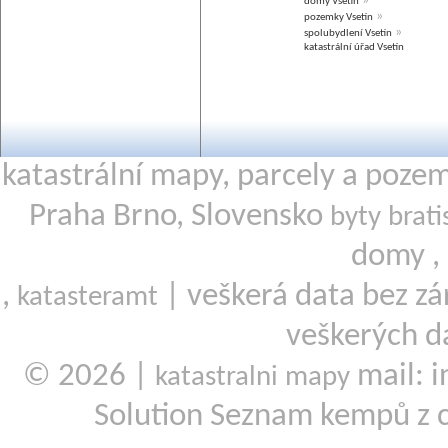
»
domy Vsetín
»
pozemky Vsetín
»
spolubydlení Vsetín
katastrální úřad Vsetín
katastrální mapy, parcely a poze
Praha Brno, Slovensko
byty brati
domy ,
,
| veškerá data bez zá
katasteramt
veškerých d
© 2026 |
mail: i
katastralni mapy
Solution Seznam kempů z 