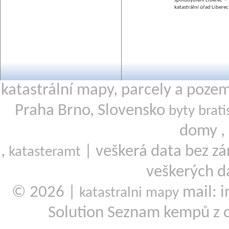
spolubydlení Liberec
katastrální úřad Liberec
katastrální mapy, parcely a poze
Praha Brno, Slovensko
byty brati
domy ,
,
| veškerá data bez zá
katasteramt
veškerých d
© 2026 |
mail: i
katastralni mapy
Solution Seznam kempů z 