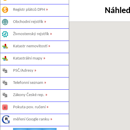
Náhled
Registr plátců DPH
»
Obchodní rejstřík
»
Živnostenský rejstřík
»
Katastr nemovitostí
»
Katastrální mapy
»
PSČ/Adresy
»
Telefonní seznam
»
Zákony České rep.
»
Pokuta pov. ručení
»
měření Google ranku
»