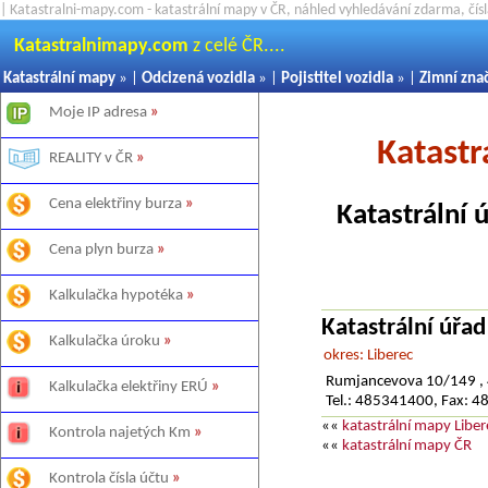
| Katastralni-mapy.com - katastrální mapy v ČR, náhled vyhledávání zdarma, čí
Katastralnimapy.com
z celé ČR....
Katastrální mapy
» |
Odcizená vozidla
» |
Pojistitel vozidla
» |
Zimní zna
Moje IP adresa
»
Katastr
REALITY v ČR
»
Cena elektřiny burza
»
Katastrální 
Cena plyn burza
»
Kalkulačka hypotéka
»
Katastrální úřad
Kalkulačka úroku
»
okres: Liberec
Rumjancevova 10/149 , 
Kalkulačka elektřiny ERÚ
»
Tel.: 485341400, Fax: 
««
katastrální mapy Liber
Kontrola najetých Km
»
««
katastrální mapy ČR
Kontrola čísla účtu
»