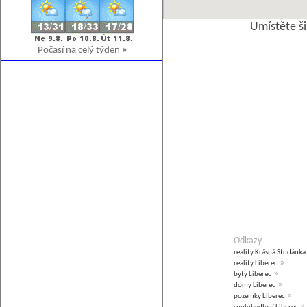
Umístěte š
Počasí na celý týden
»
Odkazy
reality Krásná Studánka
»
reality Liberec
»
byty Liberec
»
domy Liberec
»
pozemky Liberec
»