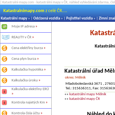
| Katastralni-mapy.com - katastrální mapy v ČR, náhled vyhledávání zdarma, čí
Katastralnimapy.com
z celé ČR....
Katastrální mapy
» |
Odcizená vozidla
» |
Pojistitel vozidla
» |
Zimní zna
Moje IP adresa
»
Katastr
REALITY v ČR
»
Katastráln
Cena elektřiny burza
»
Cena plyn burza
»
Kalkulačka hypotéka
»
Katastrální úřad Měl
okres: Mělník
Kalkulačka úroku
»
Mladoboleslavská 3671 , 27601
Tel.: 315636311, Fax: 315636
Kalkulačka elektřiny ERÚ
»
««
katastrální mapy Mělník
««
katastrální mapy ČR
Kontrola najetých Km
»
Náhled do 
Kontrola čísla účtu
»