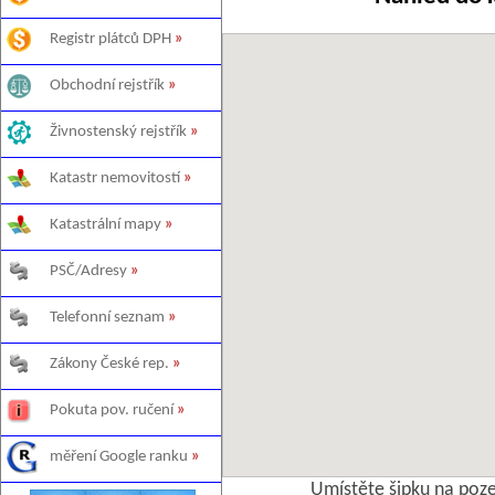
Registr plátců DPH
»
Obchodní rejstřík
»
Živnostenský rejstřík
»
Katastr nemovitostí
»
Katastrální mapy
»
PSČ/Adresy
»
Telefonní seznam
»
Zákony České rep.
»
Pokuta pov. ručení
»
měření Google ranku
»
Umístěte šipku na poz