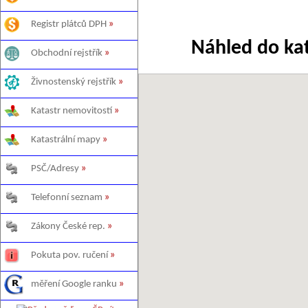
Registr plátců DPH
»
Náhled do ka
Obchodní rejstřík
»
Živnostenský rejstřík
»
Katastr nemovitostí
»
Katastrální mapy
»
PSČ/Adresy
»
Telefonní seznam
»
Zákony České rep.
»
Pokuta pov. ručení
»
měření Google ranku
»