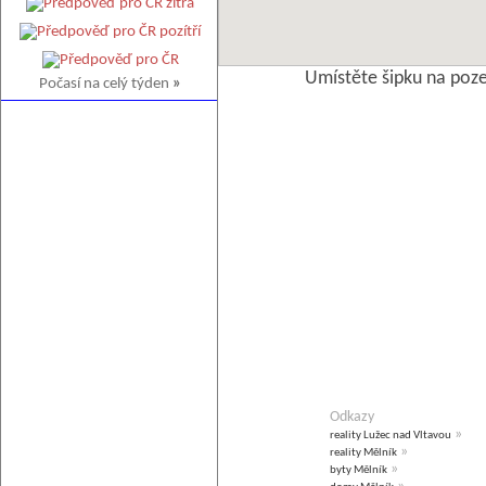
Umístěte šipku na poz
Počasí na celý týden
»
Odkazy
»
reality Lužec nad Vltavou
»
reality Mělník
»
byty Mělník