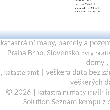
»
domy Mělník
»
pozemky Mělník
»
spolubydlení Mělník
katastrální úřad Mělník
katastrální mapy, parcely a poze
Praha Brno, Slovensko
byty brati
domy ,
,
| veškerá data bez zá
katasteramt
veškerých d
© 2026 |
mail: i
katastralni mapy
Solution Seznam kempů z 