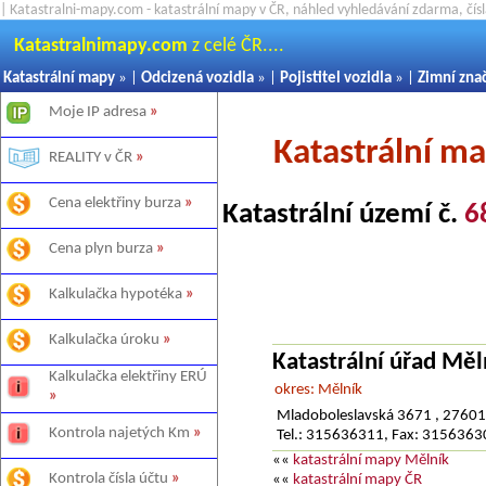
| Katastralni-mapy.com - katastrální mapy v ČR, náhled vyhledávání zdarma, čí
Katastralnimapy.com
z celé ČR....
Katastrální mapy
» |
Odcizená vozidla
» |
Pojistitel vozidla
» |
Zimní zna
Moje IP adresa
»
Katastrální m
REALITY v ČR
»
Cena elektřiny burza
»
Katastrální území č.
6
Cena plyn burza
»
Kalkulačka hypotéka
»
Kalkulačka úroku
»
Katastrální úřad Měl
Kalkulačka elektřiny ERÚ
okres: Mělník
»
Mladoboleslavská 3671 , 27601
Kontrola najetých Km
»
Tel.: 315636311, Fax: 315636
««
katastrální mapy Mělník
Kontrola čísla účtu
»
««
katastrální mapy ČR