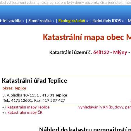
hled vyhledávání zdarma, čísla parcel pro byty domy pozemky čísla jednotek, m
titel vozidla
» |
Zimní značka
» |
Ekologická daň
» |
Jízdní řády IDOS
» |
M
Katastrální mapa obec 
Katastrální území č.
648132 - Mlýny
Katastrální úřad Teplice
okres: Teplice
J. V. Sládka 10/1151 , 415 01 Teplice
Tel.: 417512601, Fax: 417 537 427
««
katastrální mapy Teplice
vyhledávání v KN(budovy, parc
««
katastrální mapy ČR
Náhled do katastru nemovitostí