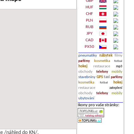
GBP
HUF
CHF
PLN
RUB
JPY
CAD
PX50
pneumatiky
nábytek
filmy
kosmetika
parfémy
fotbal
hokej
restaurace
mp3
obchody
mobily
telefony
stavebniny
GPS
taxi
parfémy
kosmetika
hokej
fotbal
restaurace
zateplení
obchody
mobily
telefony
ubytování
Ikony pro vaše stránky:
e /náhled do KN/.