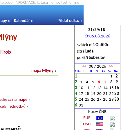
ěsta obce, INFORMACE, katastr nemovitostí online |
apy
» |
Kalendář
»
Přidat odkaz
»
Mlýny
Čt 06.08.2026
svátek má
Oldřišk..
zítra
Lada
-
Hrob
pozítří
Soběslav
<<
08 / 2026
>>
mapa Mlýny
»
T
Po
Út
St
Čt
Pá
So
Ne
1
1
2
2
3
4
5
6
7
8
9
3
10
11
12
13
14
15
16
4
17
18
19
20
21
22
23
5
24
25
26
27
28
29
30
adresa na mapě
»
6
31
ely, jednotky) »
Kurzy ČNB
EUR
USD
 na mapě