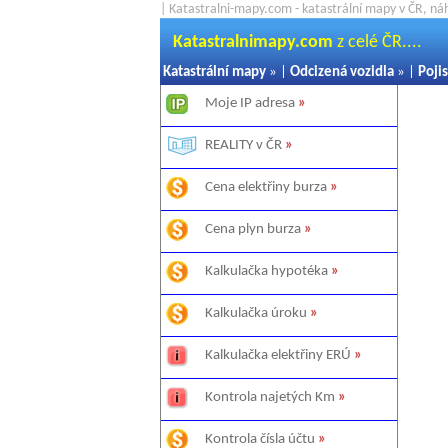
| Katastralni-mapy.com - katastrální mapy v ČR, ná
Katastralnimapy.com
z celé ČR....
Katastrální mapy
» |
Odcizená vozidla
» |
Pojis
Moje IP adresa
»
REALITY v ČR
»
Cena elektřiny burza
»
Cena plyn burza
»
Kalkulačka hypotéka
»
Kalkulačka úroku
»
Kalkulačka elektřiny ERÚ
»
Kontrola najetých Km
»
Kontrola čísla účtu
»