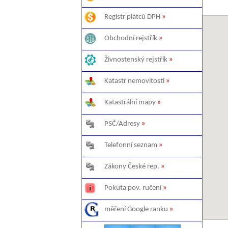
Registr plátců DPH
»
Obchodní rejstřík
»
Živnostenský rejstřík
»
Katastr nemovitostí
»
Katastrální mapy
»
PSČ/Adresy
»
Telefonní seznam
»
Zákony České rep.
»
Pokuta pov. ručení
»
měření Google ranku
»