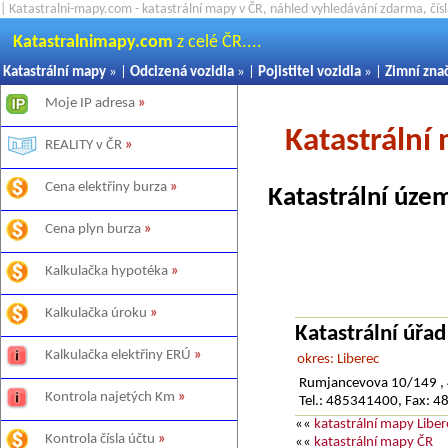
| Katastralni-mapy.com - katastrální mapy v ČR, náhled vyhledávání zdarma, čí
Katastralnimapy.com
z celé ČR....
Katastrální mapy
» |
Odcizená vozidla
» |
Pojistitel vozidla
» |
Zimní zna
Moje IP adresa
»
Katastráln
REALITY v ČR
»
Cena elektřiny burza
»
Katastrální územ
Cena plyn burza
»
Kalkulačka hypotéka
»
Kalkulačka úroku
»
Katastrální úřad
Kalkulačka elektřiny ERÚ
»
okres: Liberec
Rumjancevova 10/149 , 
Kontrola najetých Km
»
Tel.: 485341400, Fax: 
««
katastrální mapy Liber
Kontrola čísla účtu
»
««
katastrální mapy ČR