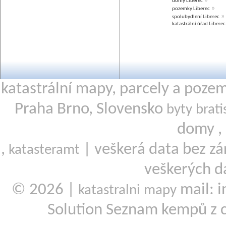
»
domy Liberec
»
pozemky Liberec
»
spolubydlení Liberec
katastrální úřad Liberec
katastrální mapy, parcely a poze
Praha Brno, Slovensko
byty brati
domy ,
,
| veškerá data bez zá
katasteramt
veškerých d
© 2026 |
mail: i
katastralni mapy
Solution Seznam kempů z 