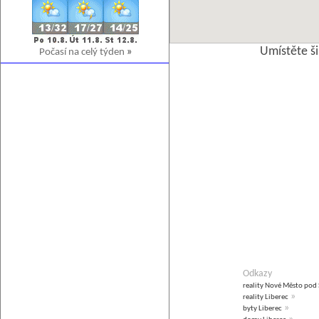
Umístěte š
Počasí na celý týden
»
Odkazy
reality Nové Město po
»
reality Liberec
»
byty Liberec