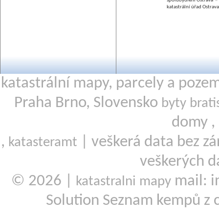
spolubydlení Ostrava
katastrální úřad Ostrava
katastrální mapy, parcely a poze
Praha Brno, Slovensko
byty brati
domy ,
,
| veškerá data bez zá
katasteramt
veškerých d
© 2026 |
mail: i
katastralni mapy
Solution Seznam kempů z 