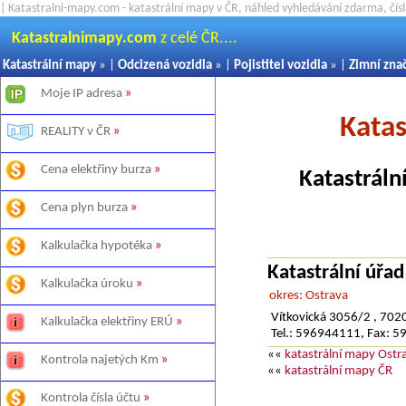
| Katastralni-mapy.com - katastrální mapy v ČR, náhled vyhledávání zdarma, čí
Katastralnimapy.com
z celé ČR....
Katastrální mapy
» |
Odcizená vozidla
» |
Pojistitel vozidla
» |
Zimní zna
Moje IP adresa
»
Katas
REALITY v ČR
»
Cena elektřiny burza
»
Katastráln
Cena plyn burza
»
Kalkulačka hypotéka
»
Katastrální úřa
Kalkulačka úroku
»
okres: Ostrava
Vítkovická 3056/2 , 702
Kalkulačka elektřiny ERÚ
»
Tel.: 596944111, Fax: 
««
katastrální mapy Ost
Kontrola najetých Km
»
««
katastrální mapy ČR
Kontrola čísla účtu
»