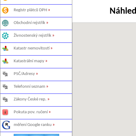
Náhled
Registr plátců DPH
»
Obchodní rejstřík
»
Živnostenský rejstřík
»
Katastr nemovitostí
»
Katastrální mapy
»
PSČ/Adresy
»
Telefonní seznam
»
Zákony České rep.
»
Pokuta pov. ručení
»
měření Google ranku
»