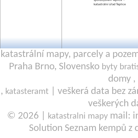
spolubydlení Teplice
katastrální úřad Teplice
katastrální mapy, parcely a poze
Praha Brno, Slovensko
byty brati
domy ,
,
| veškerá data bez zá
katasteramt
veškerých d
© 2026 |
mail: i
katastralni mapy
Solution Seznam kempů z 