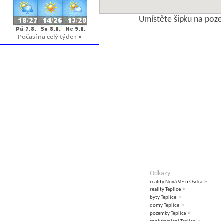
Umístěte šipku na poz
Počasí na celý týden
»
Odkazy
»
reality Nová Ves u Oseka
»
reality Teplice
»
byty Teplice
»
domy Teplice
»
pozemky Teplice
»