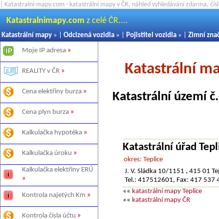
| Katastralni-mapy.com - katastrální mapy v ČR, náhled vyhledávání zdarma, čí
Katastralnimapy.com
z celé ČR....
Katastrální mapy
» |
Odcizená vozidla
» |
Pojistitel vozidla
» |
Zimní zna
Moje IP adresa
»
Katastrální m
REALITY v ČR
»
Cena elektřiny burza
»
Katastrální území č
Cena plyn burza
»
Kalkulačka hypotéka
»
Katastrální úřad Tepl
Kalkulačka úroku
»
okres: Teplice
Kalkulačka elektřiny ERÚ
J. V. Sládka 10/1151 , 415 01 Te
»
Tel.: 417512601, Fax: 417 537
««
katastrální mapy Teplice
Kontrola najetých Km
»
««
katastrální mapy ČR
Kontrola čísla účtu
»