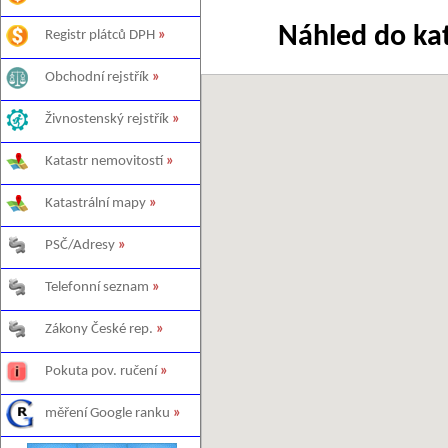
Náhled do ka
Registr plátců DPH
»
Obchodní rejstřík
»
Živnostenský rejstřík
»
Katastr nemovitostí
»
Katastrální mapy
»
PSČ/Adresy
»
Telefonní seznam
»
Zákony České rep.
»
Pokuta pov. ručení
»
měření Google ranku
»