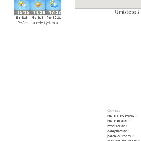
Umístěte š
Počasí na celý týden
»
Odkazy
»
reality Nový Přerov
»
reality Břeclav
»
byty Břeclav
»
domy Břeclav
»
pozemky Břeclav
»