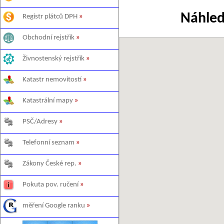
Náhled
Registr plátců DPH
»
Obchodní rejstřík
»
Živnostenský rejstřík
»
Katastr nemovitostí
»
Katastrální mapy
»
PSČ/Adresy
»
Telefonní seznam
»
Zákony České rep.
»
Pokuta pov. ručení
»
měření Google ranku
»