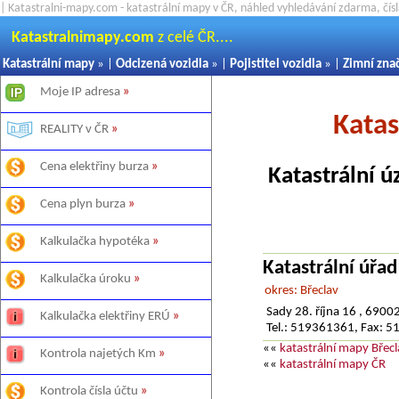
| Katastralni-mapy.com - katastrální mapy v ČR, náhled vyhledávání zdarma, čí
Katastralnimapy.com
z celé ČR....
Katastrální mapy
» |
Odcizená vozidla
» |
Pojistitel vozidla
» |
Zimní zna
Moje IP adresa
»
Katas
REALITY v ČR
»
Cena elektřiny burza
»
Katastrální ú
Cena plyn burza
»
Kalkulačka hypotéka
»
Katastrální úřad
Kalkulačka úroku
»
okres: Břeclav
Sady 28. října 16 , 6900
Kalkulačka elektřiny ERÚ
»
Tel.: 519361361, Fax: 
««
katastrální mapy Břecl
Kontrola najetých Km
»
««
katastrální mapy ČR
Kontrola čísla účtu
»