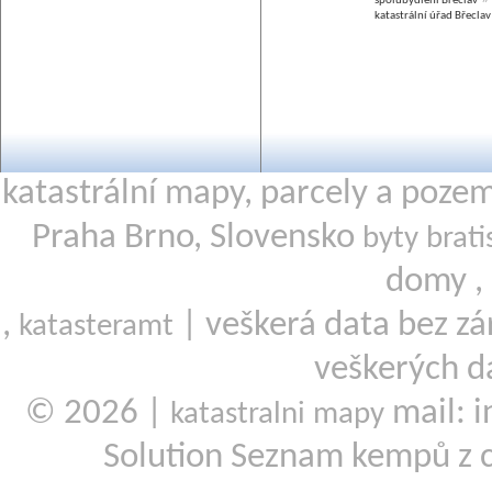
spolubydlení Břeclav
katastrální úřad Břeclav
katastrální mapy, parcely a poze
Praha Brno, Slovensko
byty brati
domy ,
,
| veškerá data bez zá
katasteramt
veškerých d
© 2026 |
mail: i
katastralni mapy
Solution Seznam kempů z 