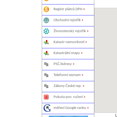
Registr plátců DPH
»
Obchodní rejstřík
»
Živnostenský rejstřík
»
Katastr nemovitostí
»
Katastrální mapy
»
PSČ/Adresy
»
Telefonní seznam
»
Zákony České rep.
»
Pokuta pov. ručení
»
měření Google ranku
»