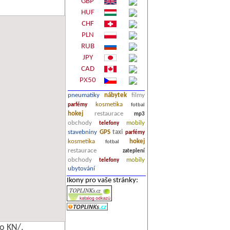
GBP
HUF
CHF
PLN
RUB
JPY
CAD
PX50
pneumatiky
nábytek
filmy
kosmetika
parfémy
fotbal
hokej
restaurace
mp3
obchody
mobily
telefony
stavebniny
GPS
taxi
parfémy
kosmetika
hokej
fotbal
restaurace
zateplení
obchody
mobily
telefony
ubytování
Ikony pro vaše stránky:
o KN/.