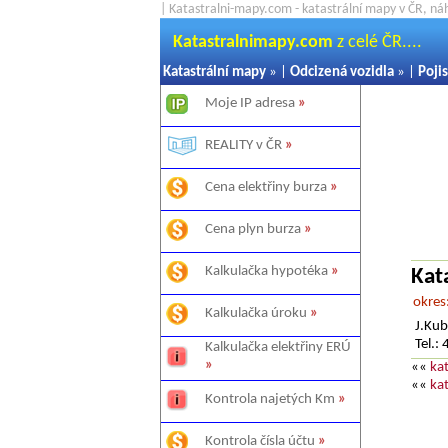
| Katastralni-mapy.com - katastrální mapy v ČR, ná
Katastralnimapy.com
z celé ČR....
Katastrální mapy
» |
Odcizená vozidla
» |
Pojis
Moje IP adresa
»
REALITY v ČR
»
Cena elektřiny burza
»
Cena plyn burza
»
Kalkulačka hypotéka
»
Kat
okres
Kalkulačka úroku
»
J.Kub
Tel.:
Kalkulačka elektřiny ERÚ
»
««
ka
««
ka
Kontrola najetých Km
»
Kontrola čísla účtu
»