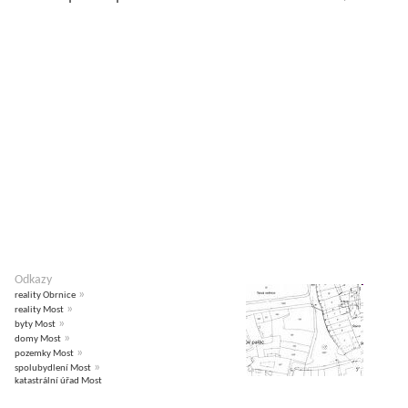
Odkazy
»
reality Obrnice
»
reality Most
»
byty Most
»
domy Most
»
pozemky Most
»
spolubydlení Most
katastrální úřad Most