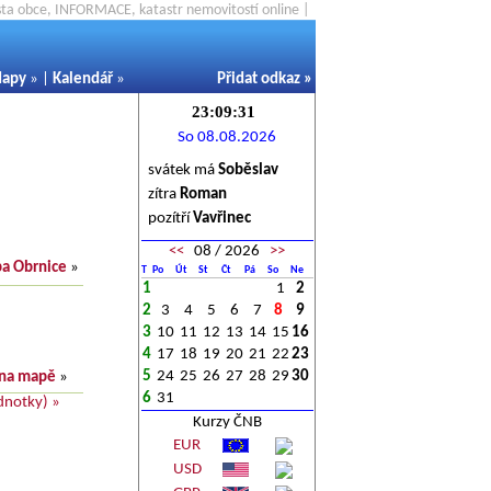
ěsta obce, INFORMACE, katastr nemovitostí online |
apy
» |
Kalendář
»
Přidat odkaz
»
So 08.08.2026
svátek má
Soběslav
zítra
Roman
pozítří
Vavřinec
<<
08 / 2026
>>
a Obrnice
»
T
Po
Út
St
Čt
Pá
So
Ne
1
1
2
2
3
4
5
6
7
8
9
3
10
11
12
13
14
15
16
4
17
18
19
20
21
22
23
5
24
25
26
27
28
29
30
 na mapě
»
6
31
dnotky) »
Kurzy ČNB
EUR
USD