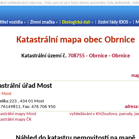
hled vyhledávání zdarma, čísla parcel pro byty domy pozemky čísla jednotek, m
titel vozidla
» |
Zimní značka
» |
Ekologická daň
» |
Jízdní řády IDOS
» |
M
Katastrální mapa obec Obrnice
Katastrální území č.
708755 - Obrnice
-
Obrnice
map
astrální úřad Most
: Most
elíka 223 , 434 01 Most
 476149811, Fax: 476 706 950
adresa
tastrální mapy Most
vyhledávání v KN(budovy, parcely, je
tastrální mapy ČR
Náhled do katastru nemovitostí na mapě