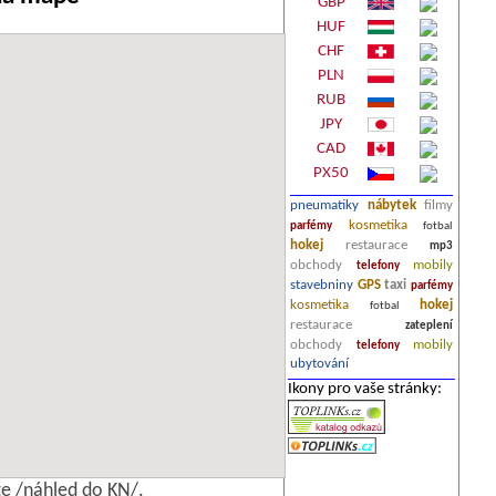
GBP
HUF
CHF
PLN
RUB
JPY
CAD
PX50
pneumatiky
nábytek
filmy
kosmetika
parfémy
fotbal
hokej
restaurace
mp3
obchody
mobily
telefony
stavebniny
GPS
taxi
parfémy
kosmetika
hokej
fotbal
restaurace
zateplení
obchody
mobily
telefony
ubytování
Ikony pro vaše stránky:
e /náhled do KN/.