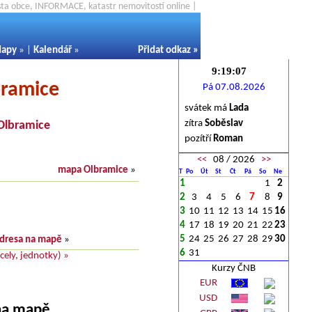
ěsta obce, INFORMACE, katastr nemovitostí online |
apy
» |
Kalendář
»
Přidat odkaz
»
bramice
Pá 07.08.2026
svátek má
Lada
zítra
Soběslav
Olbramice
pozítří
Roman
<<
08 / 2026
>>
mapa Olbramice
»
T
Po
Út
St
Čt
Pá
So
Ne
1
1
2
2
3
4
5
6
7
8
9
3
10
11
12
13
14
15
16
4
17
18
19
20
21
22
23
5
24
25
26
27
28
29
30
dresa na mapě
»
6
31
ely, jednotky) »
Kurzy ČNB
EUR
USD
 na mapě