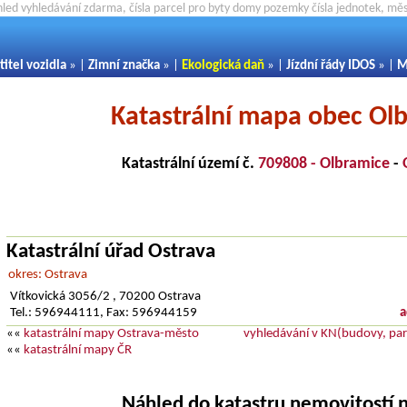
hled vyhledávání zdarma, čísla parcel pro byty domy pozemky čísla jednotek, m
titel vozidla
» |
Zimní značka
» |
Ekologická daň
» |
Jízdní řády IDOS
» |
M
Katastrální mapa obec Ol
Katastrální území č.
709808 - Olbramice
-
Katastrální úřad Ostrava
okres: Ostrava
Vítkovická 3056/2 , 70200 Ostrava
Tel.: 596944111, Fax: 596944159
a
««
katastrální mapy Ostrava-město
vyhledávání v KN(budovy, parc
««
katastrální mapy ČR
Náhled do katastru nemovitostí