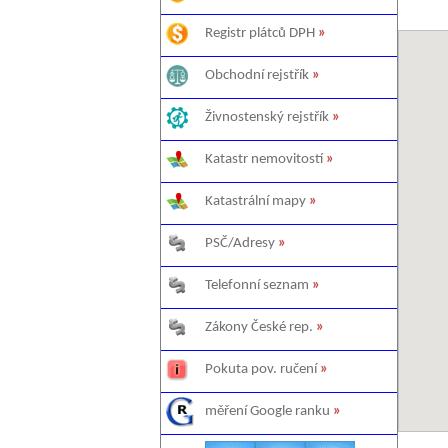
Registr plátců DPH
»
Obchodní rejstřík
»
Živnostenský rejstřík
»
Katastr nemovitostí
»
Katastrální mapy
»
PSČ/Adresy
»
Telefonní seznam
»
Zákony České rep.
»
Pokuta pov. ručení
»
měření Google ranku
»