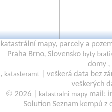
katastrální mapy, parcely a poze
Praha Brno, Slovensko
byty brati
domy ,
,
| veškerá data bez zá
katasteramt
veškerých d
© 2026 |
mail: i
katastralni mapy
Solution Seznam kempů z 