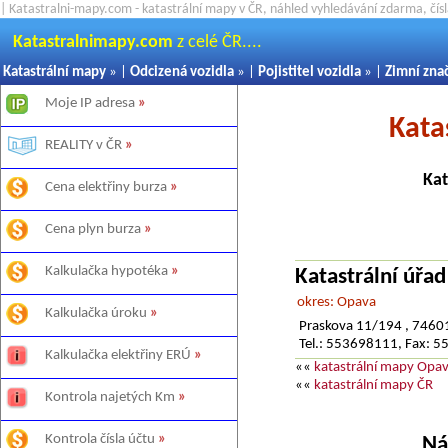
| Katastralni-mapy.com - katastrální mapy v ČR, náhled vyhledávání zdarma, čí
Katastralnimapy.com
z celé ČR....
Katastrální mapy
» |
Odcizená vozidla
» |
Pojistitel vozidla
» |
Zimní zna
Moje IP adresa
»
Kata
REALITY v ČR
»
Kat
Cena elektřiny burza
»
Cena plyn burza
»
Kalkulačka hypotéka
»
Katastrální úřa
okres: Opava
Kalkulačka úroku
»
Praskova 11/194 , 7460
Tel.: 553698111, Fax: 
Kalkulačka elektřiny ERÚ
»
««
katastrální mapy Opa
««
katastrální mapy ČR
Kontrola najetých Km
»
Kontrola čísla účtu
»
Ná