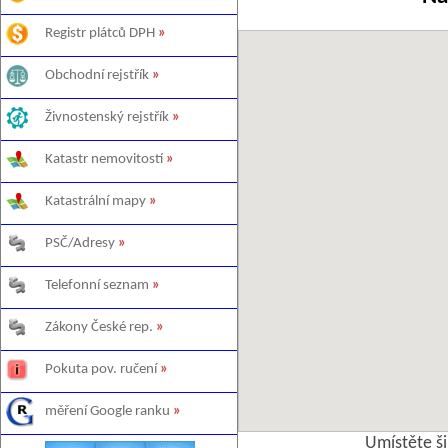
Registr plátců DPH
»
Obchodní rejstřík
»
Živnostenský rejstřík
»
Katastr nemovitostí
»
Katastrální mapy
»
PSČ/Adresy
»
Telefonní seznam
»
Zákony České rep.
»
Pokuta pov. ručení
»
měření Google ranku
»
Umístěte š