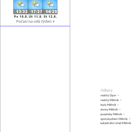
Počasí na celý týden
»
Odkazy
»
reality Úpor
»
reality Mělník
»
byty Mělník
»
domy Mělník
»
pozemky Mělník
»
spolubydlení Mělník
katastrální úřad Mělník