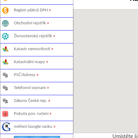
Registr plátců DPH
»
Obchodní rejstřík
»
Živnostenský rejstřík
»
Katastr nemovitostí
»
Katastrální mapy
»
PSČ/Adresy
»
Telefonní seznam
»
Zákony České rep.
»
Pokuta pov. ručení
»
měření Google ranku
»
Umístěte š