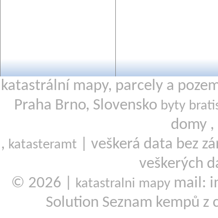
katastrální mapy, parcely a poze
Praha Brno, Slovensko
byty brati
domy ,
,
| veškerá data bez zá
katasteramt
veškerých d
© 2026 |
mail: i
katastralni mapy
Solution Seznam kempů z 