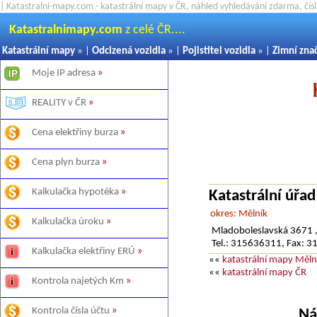
| Katastralni-mapy.com - katastrální mapy v ČR, náhled vyhledávání zdarma, čí
Katastralnimapy.com
z celé ČR....
Katastrální mapy
» |
Odcizená vozidla
» |
Pojistitel vozidla
» |
Zimní zna
Moje IP adresa
»
REALITY v ČR
»
Cena elektřiny burza
»
Cena plyn burza
»
Kalkulačka hypotéka
»
Katastrální úřa
okres: Mělník
Kalkulačka úroku
»
Mladoboleslavská 3671 
Tel.: 315636311, Fax: 
Kalkulačka elektřiny ERÚ
»
««
katastrální mapy Měln
««
katastrální mapy ČR
Kontrola najetých Km
»
Kontrola čísla účtu
»
Ná